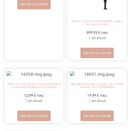
Ajouter au panier
SIRONA G I-SIZE + BASE INTEGREE- CYBEX –
PLUS- BLACK=286=
399,95
€
TVAC
1 en stock
Ajouter au panier
TÉTRA 70×70 (3) JOLLEIN UNIQUE ELEPHANT
TROUSSE RIB JOLLEIN UNIQUE MILKY COFFEE
TALES UNIQUE ELEPHANT TALES=286=
UNIQUE MILKY COFFEE=286=
12,99
€
19,99
€
TVAC
TVAC
1 en stock
1 en stock
Ajouter au panier
Ajouter au panier