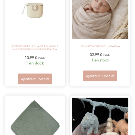
BOITE POUDRE NOMADE BOJUNGLE
BONNET BOUTCHOU L<3=286=
UNIQUE BEIGE UNIQUE BEIGE=286=
32,99
€
TVAC
13,99
€
TVAC
1 en stock
1 en stock
Ajouter au panier
Ajouter au panier