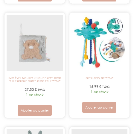
LIVRE ÉVEIL NOUKIES UNIQUE FLUFFY, ORSO
OVNI -ZIPPY TOY=286=
ET LILY UNIQUE FLUFFY, ORSO ET LILY=286=
16,99
€
TVAC
27,50
€
TVAC
1 en stock
1 en stock
Ajouter au panier
Ajouter au panier