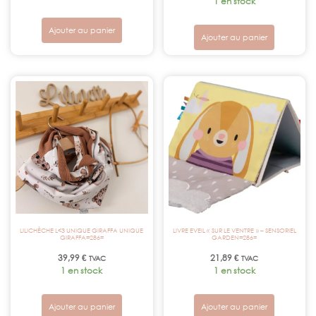
1 en stock
Ajouter au panier
Ajouter au panier
LILICHÈCHE L<3 UNIQUE GIRAFFA UNIQUE
LIVRE EVEIL « SUR LE VENTRE » – SENSORIEL
GIRAFFA=286=
GARDEN=286=
39,99
€
21,89
€
TVAC
TVAC
1 en stock
1 en stock
Ajouter au panier
Ajouter au panier