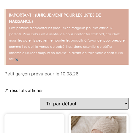
IMPORTANT : (UNIQUEMENT POUR LES LISTES DE
NAISSANCE)
Il est possible d'emporter les produits en magasin pour les offrir aux
parents. Pour cela il est essentiel de nous contacter d'abord, car chez
nous, les parents peuvent emporter les produits à l'avance, pour préparer
comme il se doit la venue de bébé. Il est donc essentiel de vérifier
ensemble s'ils sont toujours en boutique avant de faire votre achat sur le
×
site
Petit garçon prévu pour le 10.08.26
21 résultats affichés