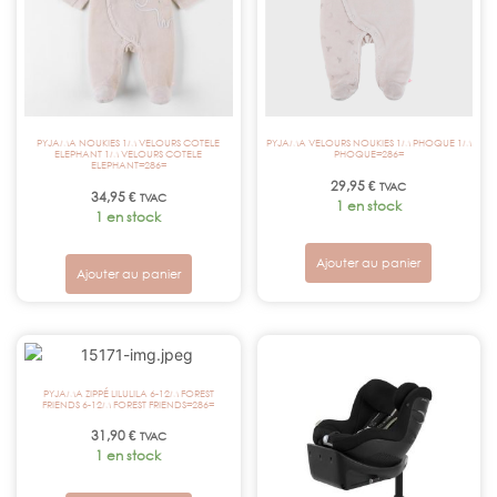
PYJAMA NOUKIES 1M VELOURS COTELE
PYJAMA VELOURS NOUKIES 1M PHOQUE 1M
ELEPHANT 1M VELOURS COTELE
PHOQUE=286=
ELEPHANT=286=
29,95
€
TVAC
34,95
€
TVAC
1 en stock
1 en stock
Ajouter au panier
Ajouter au panier
PYJAMA ZIPPÉ LILULILA 6-12M FOREST
FRIENDS 6-12M FOREST FRIENDS=286=
31,90
€
TVAC
1 en stock