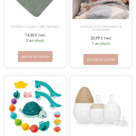
CAPE BAIN JOLLEIN – VERT VERT=286=
CHAÎNE D’ACTIVITÉ ROARSOME
JOLLEIN=286=
14,30
€
TVAC
20,99
€
TVAC
2 en stock
1 en stock
Ajouter au panier
Ajouter au panier