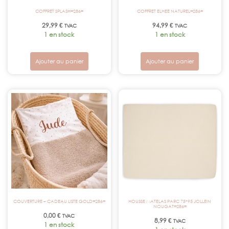
COFFRET SPLASH=286=
COFFRET ELHEE NATUREL=286=
29,99
€
94,99
€
TVAC
TVAC
1 en stock
1 en stock
Ajouter au panier
Ajouter au panier
COUVERTURE – CADEAU LISTE GOLD=286=
HOUSSE MATELAS PARC 75*95 JOLLEIN
NOUGAT=286=
0,00
€
TVAC
8,99
€
TVAC
1 en stock