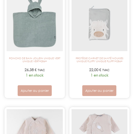
PONCHO DE BAIN JOLLEIN UNIQUE VERT
PROTÈGE CARNET DE SANTÉ NOUKIES
UNIQUE VERT=286=
UNIQUE FLUFFY UNIQUE FLUFFY=286=
26,38
€
22,00
€
TVAC
TVAC
1 en stock
1 en stock
Ajouter au panier
Ajouter au panier