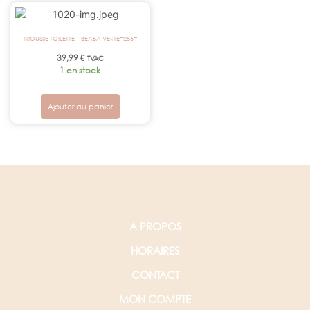
TROUSSE TOILETTE – BEABA VERTE=286=
39,99
€
TVAC
1 en stock
Ajouter au panier
A PROPOS
HORAIRES
CONTACT
MON COMPTE