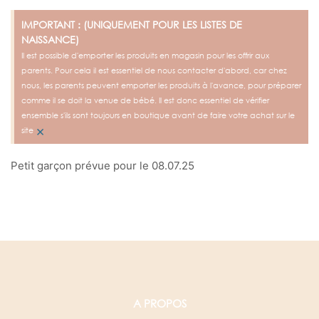
IMPORTANT : (UNIQUEMENT POUR LES LISTES DE
NAISSANCE)
Il est possible d'emporter les produits en magasin pour les offrir aux
parents. Pour cela il est essentiel de nous contacter d'abord, car chez
nous, les parents peuvent emporter les produits à l'avance, pour préparer
comme il se doit la venue de bébé. Il est donc essentiel de vérifier
ensemble s'ils sont toujours en boutique avant de faire votre achat sur le
×
site
Petit garçon prévue pour le 08.07.25
A PROPOS