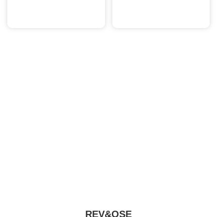
Ajouter au panier
Ajouter au panier
A PROPOS
HORAIRES
CONTACT
MON COMPTE
MON PANIER
LISTE DE NAISSANCE
REV&OSE