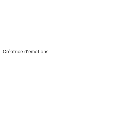
listes de naissance
chèques cadeaux
Créatrice d'émotions