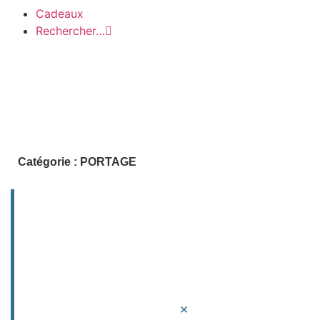
Cadeaux
Rechercher…
Catégorie : PORTAGE
IMPORTANT : (UNIQUEMENT POUR LES LISTES
DE NAISSANCE)
Il est possible d'emporter les produits en magasin pour les offrir aux parents.
Pour cela il est essentiel de nous contacter d'abord, car chez nous, les parents
peuvent emporter les produits à l'avance, pour préparer comme il se doit la
venue de bébé. Il est donc essentiel de vérifier ensemble s'ils sont toujours en
×
boutique avant de faire votre achat sur le site