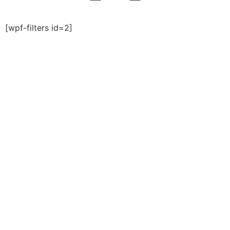
[wpf-filters id=2]