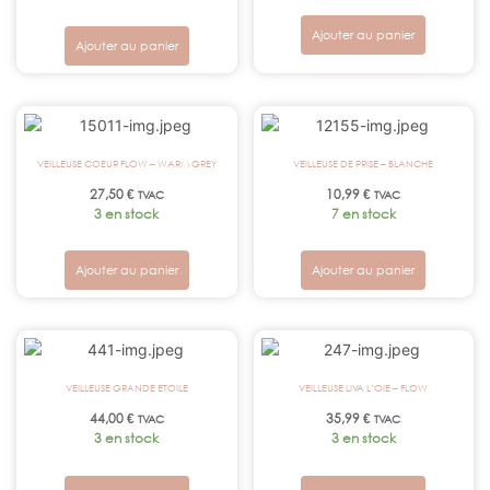
Ajouter au panier
Ajouter au panier
VEILLEUSE COEUR FLOW – WARM GREY
VEILLEUSE DE PRISE – BLANCHE
27,50
€
10,99
€
TVAC
TVAC
3 en stock
7 en stock
Ajouter au panier
Ajouter au panier
VEILLEUSE GRANDE ETOILE
VEILLEUSE LIVA L’OIE – FLOW
44,00
€
35,99
€
TVAC
TVAC
3 en stock
3 en stock