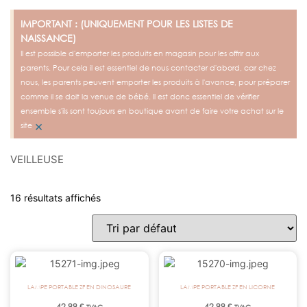
IMPORTANT : (UNIQUEMENT POUR LES LISTES DE
NAISSANCE)
Il est possible d'emporter les produits en magasin pour les offrir aux
parents. Pour cela il est essentiel de nous contacter d'abord, car chez
nous, les parents peuvent emporter les produits à l'avance, pour préparer
comme il se doit la venue de bébé. Il est donc essentiel de vérifier
ensemble s'ils sont toujours en boutique avant de faire votre achat sur le
×
site
VEILLEUSE
16 résultats affichés
LAMPE PORTABLE ZF EN DINOSAURE
LAMPE PORTABLE ZF EN LICORNE
42,99
€
42,99
€