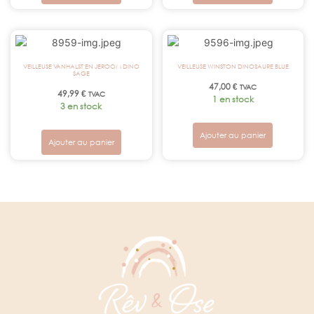
VEILLEUSE VANHALST EN JEROOM DINO
VEILLEUSE WINSTON DINOSAURE BLUE
SAGE
47,00
€
TVAC
49,99
€
TVAC
1 en stock
3 en stock
Ajouter au panier
Ajouter au panier