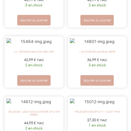
TVAC
TVAC
3 en stock
2 en stock
Ajouter au panier
Ajouter au panier
LAMPE PORTABLE ZF EN RENARD
MINI PIXIE PROJECTEUR VERTE
42,99
€
36,99
€
TVAC
TVAC
2 en stock
3 en stock
Ajouter au panier
Ajouter au panier
VEILLEUSE MUSCIALE SILICONE BB ONLY EN
VEILLEUSE COEUR FLOW – DUSTY PINK
GREEN
27,50
€
TVAC
44,95
€
TVAC
1 en stock
2 en stock