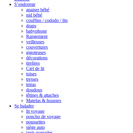
S’endormir
apaiser bébé
nid bébé
couffins / cododo / lits
draps
babyphone
Rangement
veilleuses
couvertures
gigoteuses
décorations
tirelires
Ciel de lit
toises
tresses
tetras
doudous
têtines & attaches
Matelas & housses
Se balader
lit voyage
poncho de voyage
poussettes
siège auto
tapis nomades