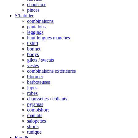
chapeaux
pinces
S’habiller
combinaisons
pantalons
leggings
haut longues manches
t-shirt
bonnet
bodys
gilets / sweats
vestes
combinaisons extérieures
bloomer
barboteuses
jupes
robes
chaussettes / collants
pyjamas
combishort
maillots
salopettes
shorts
tunique
Famille