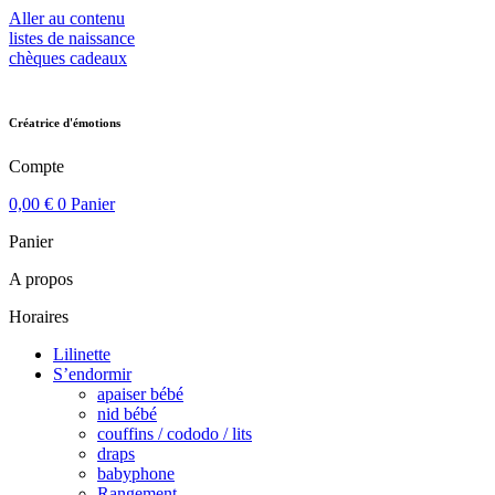
Aller au contenu
listes de naissance
chèques cadeaux
Créatrice d'émotions
Compte
0,00
€
0
Panier
Panier
A propos
Horaires
Lilinette
S’endormir
apaiser bébé
nid bébé
couffins / cododo / lits
draps
babyphone
Rangement