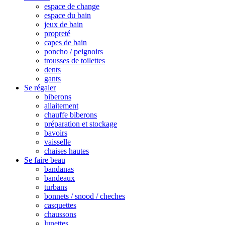
espace de change
espace du bain
jeux de bain
propreté
capes de bain
poncho / peignoirs
trousses de toilettes
dents
gants
Se régaler
biberons
allaitement
chauffe biberons
préparation et stockage
bavoirs
vaisselle
chaises hautes
Se faire beau
bandanas
bandeaux
turbans
bonnets / snood / cheches
casquettes
chaussons
lunettes