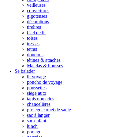
veilleuses
couvertures
gigoteuses
décorations
tirelires
Ciel de lit
toises
tresses
tetras
doudous
têtines & attaches
Matelas & housses
Se balader
lit voyage
poncho de voyage
poussettes
siège auto
tapis nomades
chancelières
protège carnet de santé
sac à langer
sac enfant
lunch
portage