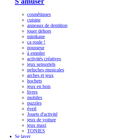
S'amuser
cosmétiques
cuisine
anneaux de dentition
jouer dehors
minikane
ça roule !
pousseur
à empiler
activités créatives
jeux sensoriels
peluches musicales
arches et jeux
hochets
jeux en bois
livres
mobiles
puzzles
éveil
Jouets d'activité
jeux de voiture
jeux maxi
TONIES
Se laver