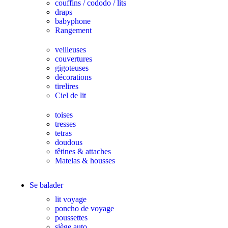
couffins / cododo / lits
draps
babyphone
Rangement
veilleuses
couvertures
gigoteuses
décorations
tirelires
Ciel de lit
toises
tresses
tetras
doudous
têtines & attaches
Matelas & housses
Se balader
lit voyage
poncho de voyage
poussettes
siège auto