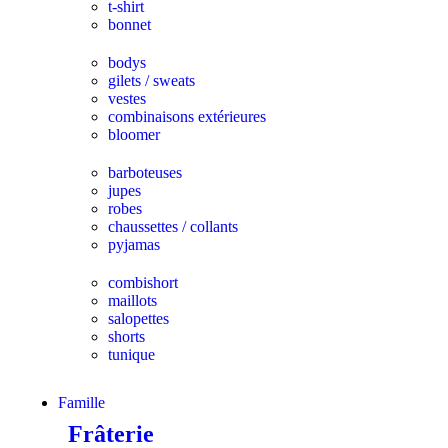
t-shirt
bonnet
bodys
gilets / sweats
vestes
combinaisons extérieures
bloomer
barboteuses
jupes
robes
chaussettes / collants
pyjamas
combishort
maillots
salopettes
shorts
tunique
Famille
Frâterie