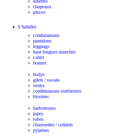
lunettes
chapeaux
pinces
S’habiller
combinaisons
pantalons
leggings
haut longues manches
t-shirt
bonnet
bodys
gilets / sweats
vestes
combinaisons extérieures
bloomer
barboteuses
jupes
robes
chaussettes / collants
pyjamas