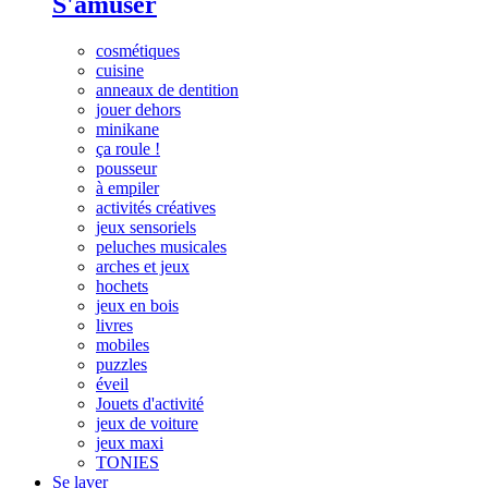
S'amuser
cosmétiques
cuisine
anneaux de dentition
jouer dehors
minikane
ça roule !
pousseur
à empiler
activités créatives
jeux sensoriels
peluches musicales
arches et jeux
hochets
jeux en bois
livres
mobiles
puzzles
éveil
Jouets d'activité
jeux de voiture
jeux maxi
TONIES
Se laver