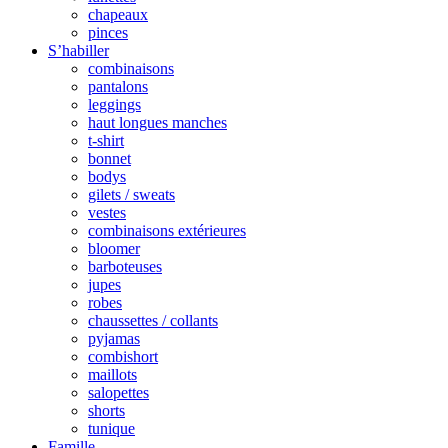
chapeaux
pinces
S’habiller
combinaisons
pantalons
leggings
haut longues manches
t-shirt
bonnet
bodys
gilets / sweats
vestes
combinaisons extérieures
bloomer
barboteuses
jupes
robes
chaussettes / collants
pyjamas
combishort
maillots
salopettes
shorts
tunique
Famille