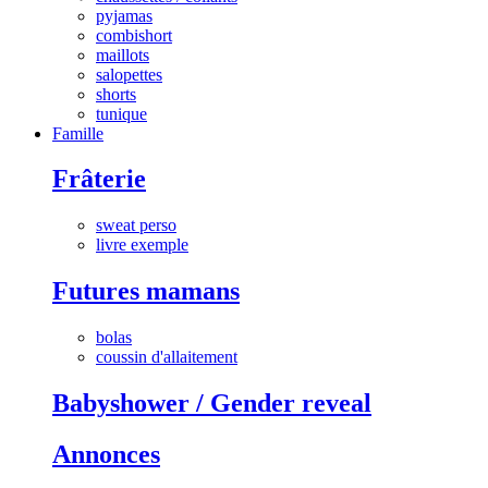
pyjamas
combishort
maillots
salopettes
shorts
tunique
Famille
Frâterie
sweat perso
livre exemple
Futures mamans
bolas
coussin d'allaitement
Babyshower / Gender reveal
Annonces