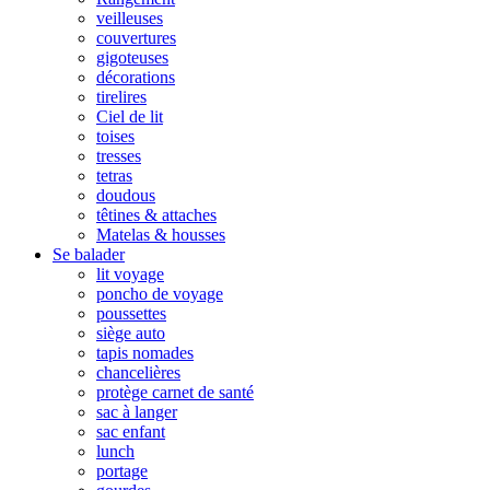
veilleuses
couvertures
gigoteuses
décorations
tirelires
Ciel de lit
toises
tresses
tetras
doudous
têtines & attaches
Matelas & housses
Se balader
lit voyage
poncho de voyage
poussettes
siège auto
tapis nomades
chancelières
protège carnet de santé
sac à langer
sac enfant
lunch
portage