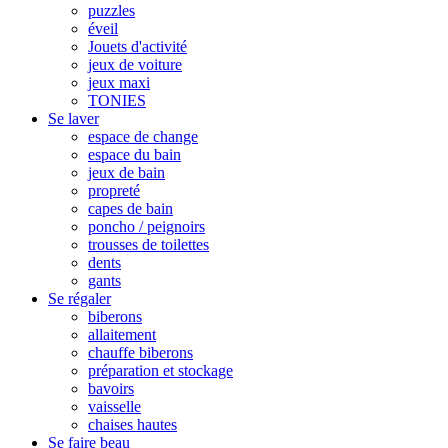
puzzles
éveil
Jouets d'activité
jeux de voiture
jeux maxi
TONIES
Se laver
espace de change
espace du bain
jeux de bain
propreté
capes de bain
poncho / peignoirs
trousses de toilettes
dents
gants
Se régaler
biberons
allaitement
chauffe biberons
préparation et stockage
bavoirs
vaisselle
chaises hautes
Se faire beau