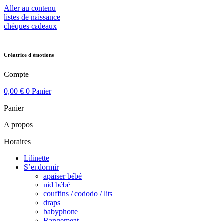
Aller au contenu
listes de naissance
chèques cadeaux
Créatrice d'émotions
Compte
0,00
€
0
Panier
Panier
A propos
Horaires
Lilinette
S’endormir
apaiser bébé
nid bébé
couffins / cododo / lits
draps
babyphone
Rangement