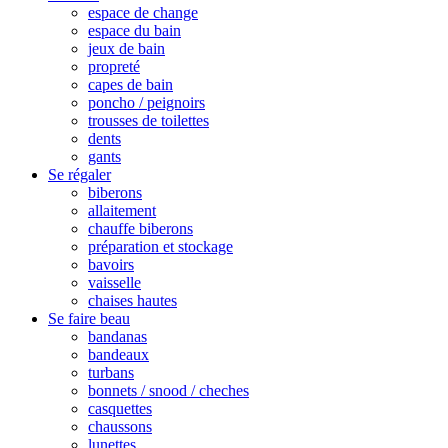
espace de change
espace du bain
jeux de bain
propreté
capes de bain
poncho / peignoirs
trousses de toilettes
dents
gants
Se régaler
biberons
allaitement
chauffe biberons
préparation et stockage
bavoirs
vaisselle
chaises hautes
Se faire beau
bandanas
bandeaux
turbans
bonnets / snood / cheches
casquettes
chaussons
lunettes