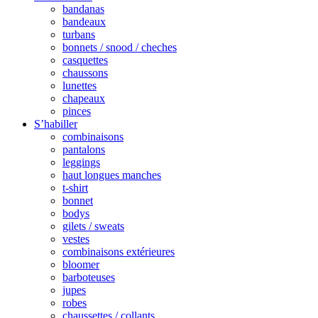
bandanas
bandeaux
turbans
bonnets / snood / cheches
casquettes
chaussons
lunettes
chapeaux
pinces
S’habiller
combinaisons
pantalons
leggings
haut longues manches
t-shirt
bonnet
bodys
gilets / sweats
vestes
combinaisons extérieures
bloomer
barboteuses
jupes
robes
chaussettes / collants