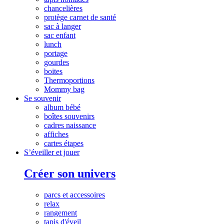
chancelières
protège carnet de santé
sac à langer
sac enfant
lunch
portage
gourdes
boites
Thermoportions
Mommy bag
Se souvenir
album bébé
boîtes souvenirs
cadres naissance
affiches
cartes étapes
S’éveiller et jouer
Créer son univers
parcs et accessoires
relax
rangement
tapis d'éveil