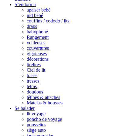
S’endormir
apaiser bébé
nid bébé
couffins / cododo / lits
draps
babyphone
Rangement
veilleuses
couvertures
gigoteuses
décorations
tirelires
Ciel de lit
toises
tresses
tetras
doudous
têtines & attaches
Matelas & housses
Se balader
lit voyage
poncho de voyage
poussettes
siège auto
tapis nomades