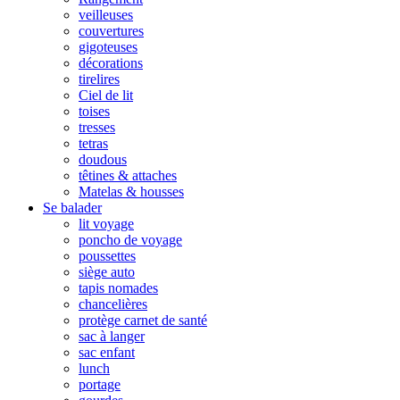
veilleuses
couvertures
gigoteuses
décorations
tirelires
Ciel de lit
toises
tresses
tetras
doudous
têtines & attaches
Matelas & housses
Se balader
lit voyage
poncho de voyage
poussettes
siège auto
tapis nomades
chancelières
protège carnet de santé
sac à langer
sac enfant
lunch
portage