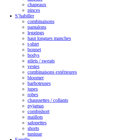
chapeaux
pinces
S’habiller
combinaisons
pantalons
leggings
haut longues manches
t-shirt
bonnet
bodys
gilets / sweats
vestes
combinaisons extérieures
bloomer
barboteuses
jupes
robes
chaussettes / collants
pyjamas
combishort
maillots
salopettes
shorts
tunique
Famille