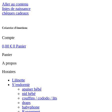
Aller au contenu
listes de naissance
chèques cadeaux
Créatrice d'émotions
Compte
0,00
€
0
Panier
Panier
A propos
Horaires
Lilinette
S’endormir
apaiser bébé
nid bébé
couffins / cododo / lits
draps
babyphone
Rangement