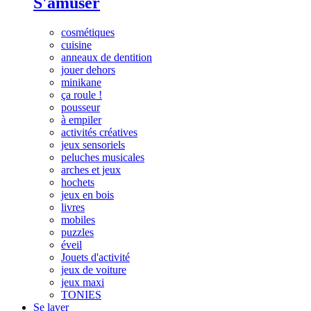
S'amuser
cosmétiques
cuisine
anneaux de dentition
jouer dehors
minikane
ça roule !
pousseur
à empiler
activités créatives
jeux sensoriels
peluches musicales
arches et jeux
hochets
jeux en bois
livres
mobiles
puzzles
éveil
Jouets d'activité
jeux de voiture
jeux maxi
TONIES
Se laver