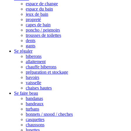
espace de change
espace du bain
jeux de bain
propreté
capes de bain
poncho / peignoirs
trousses de toilettes
dents
gants
Se régaler
biberons
allaitement
chauffe biberons
préparation et stockage
bavoirs
vaisselle
chaises hautes
Se faire beau
bandanas
bandeaux
turbans
bonnets / snood / cheches
casquettes
chaussons
lunettes