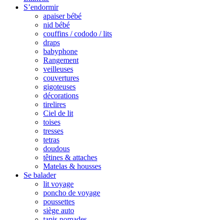
S’endormir
apaiser bébé
nid bébé
couffins / cododo / lits
draps
babyphone
Rangement
veilleuses
couvertures
gigoteuses
décorations
tirelires
Ciel de lit
toises
tresses
tetras
doudous
têtines & attaches
Matelas & housses
Se balader
lit voyage
poncho de voyage
poussettes
siège auto
tapis nomades