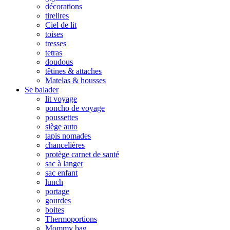
décorations
tirelires
Ciel de lit
toises
tresses
tetras
doudous
têtines & attaches
Matelas & housses
Se balader
lit voyage
poncho de voyage
poussettes
siège auto
tapis nomades
chancelières
protège carnet de santé
sac à langer
sac enfant
lunch
portage
gourdes
boites
Thermoportions
Mommy bag