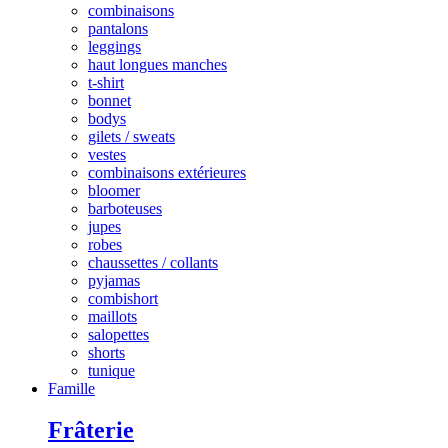
combinaisons
pantalons
leggings
haut longues manches
t-shirt
bonnet
bodys
gilets / sweats
vestes
combinaisons extérieures
bloomer
barboteuses
jupes
robes
chaussettes / collants
pyjamas
combishort
maillots
salopettes
shorts
tunique
Famille
Frâterie