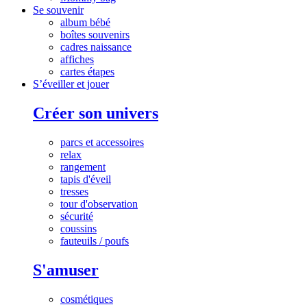
Se souvenir
album bébé
boîtes souvenirs
cadres naissance
affiches
cartes étapes
S’éveiller et jouer
Créer son univers
parcs et accessoires
relax
rangement
tapis d'éveil
tresses
tour d'observation
sécurité
coussins
fauteuils / poufs
S'amuser
cosmétiques