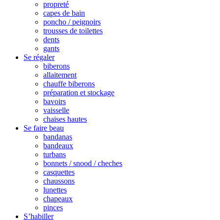
propreté
capes de bain
poncho / peignoirs
trousses de toilettes
dents
gants
Se régaler
biberons
allaitement
chauffe biberons
préparation et stockage
bavoirs
vaisselle
chaises hautes
Se faire beau
bandanas
bandeaux
turbans
bonnets / snood / cheches
casquettes
chaussons
lunettes
chapeaux
pinces
S’habiller