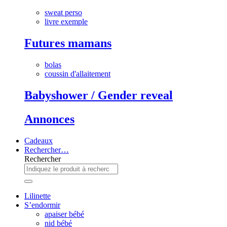
sweat perso
livre exemple
Futures mamans
bolas
coussin d'allaitement
Babyshower / Gender reveal
Annonces
Cadeaux
Rechercher…
Rechercher
Lilinette
S’endormir
apaiser bébé
nid bébé