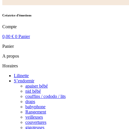
Créatrice d'émotions
Compte
0,00
€
0
Panier
Panier
A propos
Horaires
Lilinette
S’endormir
apaiser bébé
nid bébé
couffins / cododo / lits
draps
babyphone
Rangement
veilleuses
couvertures
gigoteuses