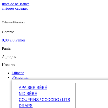
Aller
listes de naissance
au
chèques cadeaux
contenu
Créatrice d'émotions
Compte
0,00
€
0
Panier
Panier
A propos
Horaires
Lilinette
S’endormir
APAISER BÉBÉ
NID BÉBÉ
COUFFINS / CODODO / LITS
DRAPS