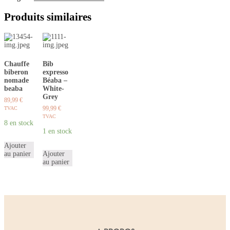
Produits similaires
Chauffe
Bib
biberon
expresso
nomade
Béaba –
beaba
White-
Grey
89,99
€
99,99
€
TVAC
TVAC
8 en stock
1 en stock
Ajouter
au panier
Ajouter
au panier