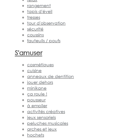
rangement
tapis d'éveil
tresses
tour d'observation
sécurité
coussins
fauteuils / poufs
S'amuser
cosmétiques
cuisine
anneaux de dentition
jouer dehors
minikane
ça roule !
pousseur
à empiler
activités créatives
jeux sensoriels
peluches musicales
arches et jeux
hochets