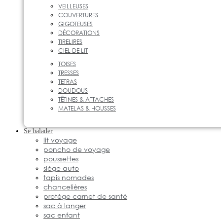
VEILLEUSES
COUVERTURES
GIGOTEUSES
DÉCORATIONS
TIRELIRES
CIEL DE LIT
TOISES
TRESSES
TETRAS
DOUDOUS
TÊTINES & ATTACHES
MATELAS & HOUSSES
Se balader
lit voyage
poncho de voyage
poussettes
siège auto
tapis nomades
chancelières
protège carnet de santé
sac à langer
sac enfant