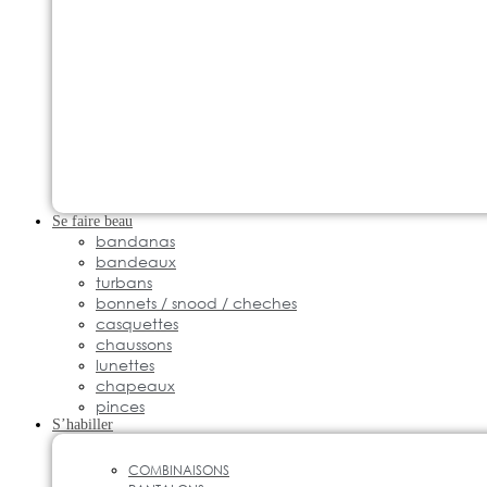
Se faire beau
bandanas
bandeaux
turbans
bonnets / snood / cheches
casquettes
chaussons
lunettes
chapeaux
pinces
S’habiller
COMBINAISONS