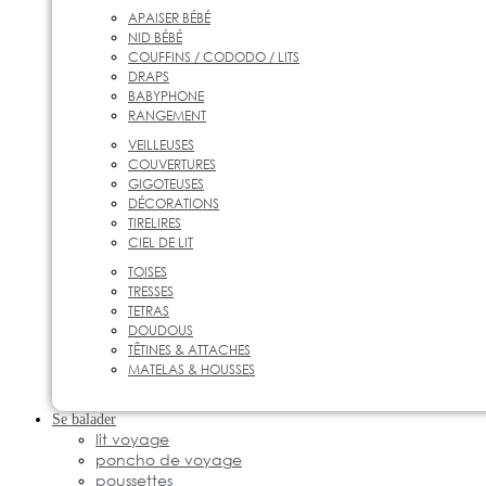
APAISER BÉBÉ
NID BÉBÉ
COUFFINS / CODODO / LITS
DRAPS
BABYPHONE
RANGEMENT
VEILLEUSES
COUVERTURES
GIGOTEUSES
DÉCORATIONS
TIRELIRES
CIEL DE LIT
TOISES
TRESSES
TETRAS
DOUDOUS
TÊTINES & ATTACHES
MATELAS & HOUSSES
Se balader
lit voyage
poncho de voyage
poussettes