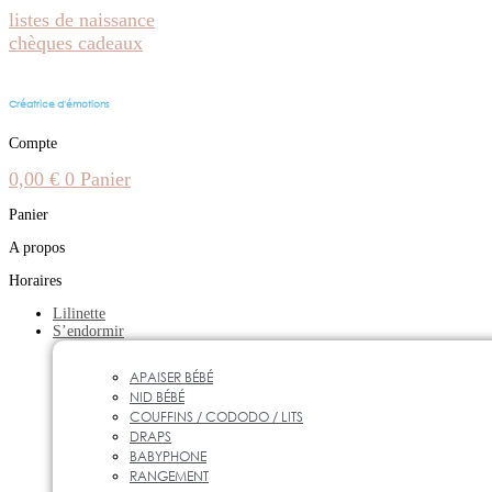
Aller
listes de naissance
au
chèques cadeaux
contenu
Créatrice d'émotions
Compte
0,00
€
0
Panier
Panier
A propos
Horaires
Lilinette
S’endormir
APAISER BÉBÉ
NID BÉBÉ
COUFFINS / CODODO / LITS
DRAPS
BABYPHONE
RANGEMENT