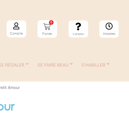
0
Compte
Horaires
Panier
A propos
SE RÉGALER
SE FAIRE BEAU
S’HABILLER
etit Amour
our