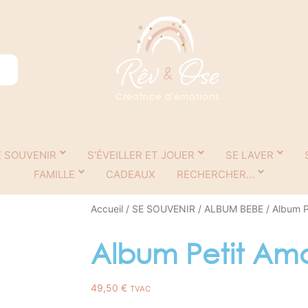
Créatrice d'émotions
E SOUVENIR
S’ÉVEILLER ET JOUER
SE LAVER
FAMILLE
CADEAUX
RECHERCHER…
Accueil
/
SE SOUVENIR
/
ALBUM BEBE
/ Album P
Album Petit Am
49,50
€
TVAC