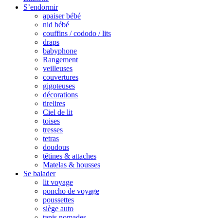
S’endormir
apaiser bébé
nid bébé
couffins / cododo / lits
draps
babyphone
Rangement
veilleuses
couvertures
gigoteuses
décorations
tirelires
Ciel de lit
toises
tresses
tetras
doudous
têtines & attaches
Matelas & housses
Se balader
lit voyage
poncho de voyage
poussettes
siège auto
tapis nomades