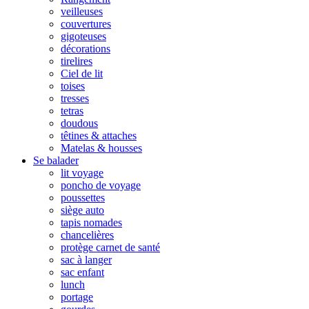
veilleuses
couvertures
gigoteuses
décorations
tirelires
Ciel de lit
toises
tresses
tetras
doudous
têtines & attaches
Matelas & housses
Se balader
lit voyage
poncho de voyage
poussettes
siège auto
tapis nomades
chancelières
protège carnet de santé
sac à langer
sac enfant
lunch
portage