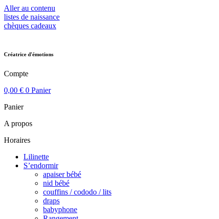
Aller au contenu
listes de naissance
chèques cadeaux
Créatrice d'émotions
Compte
0,00
€
0
Panier
Panier
A propos
Horaires
Lilinette
S’endormir
apaiser bébé
nid bébé
couffins / cododo / lits
draps
babyphone
Rangement