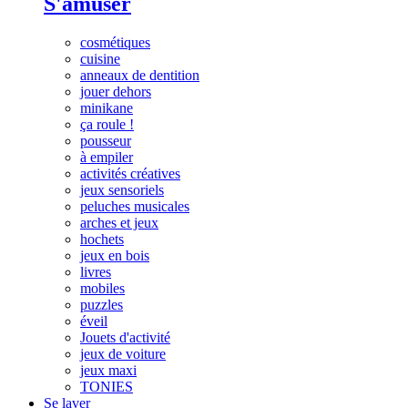
S'amuser
cosmétiques
cuisine
anneaux de dentition
jouer dehors
minikane
ça roule !
pousseur
à empiler
activités créatives
jeux sensoriels
peluches musicales
arches et jeux
hochets
jeux en bois
livres
mobiles
puzzles
éveil
Jouets d'activité
jeux de voiture
jeux maxi
TONIES
Se laver