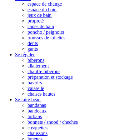
espace de change
espace du bain
jeux de bain
propreté
capes de bain
poncho / peignoirs
trousses de toilettes
dents
gants
Se régaler
biberons
allaitement
chauffe biberons
préparation et stockage
bavoirs
vaisselle
chaises hautes
Se faire beau
bandanas
bandeaux
turbans
bonnets / snood / cheches
casquettes
chaussons
lunettes