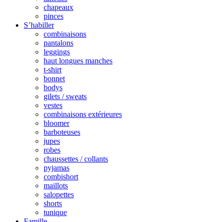
chapeaux
pinces
S’habiller
combinaisons
pantalons
leggings
haut longues manches
t-shirt
bonnet
bodys
gilets / sweats
vestes
combinaisons extérieures
bloomer
barboteuses
jupes
robes
chaussettes / collants
pyjamas
combishort
maillots
salopettes
shorts
tunique
Famille