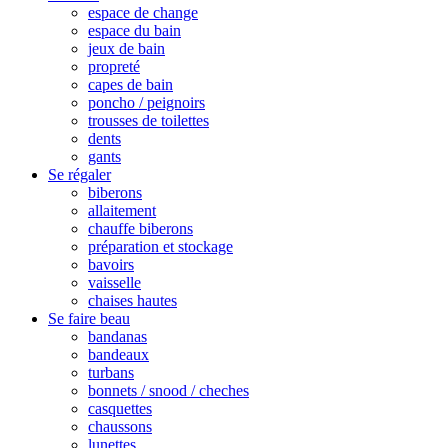
espace de change
espace du bain
jeux de bain
propreté
capes de bain
poncho / peignoirs
trousses de toilettes
dents
gants
Se régaler
biberons
allaitement
chauffe biberons
préparation et stockage
bavoirs
vaisselle
chaises hautes
Se faire beau
bandanas
bandeaux
turbans
bonnets / snood / cheches
casquettes
chaussons
lunettes