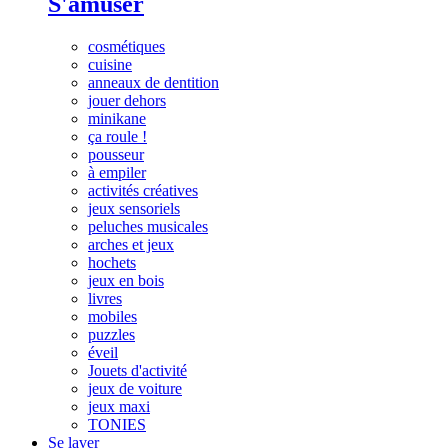
S'amuser
cosmétiques
cuisine
anneaux de dentition
jouer dehors
minikane
ça roule !
pousseur
à empiler
activités créatives
jeux sensoriels
peluches musicales
arches et jeux
hochets
jeux en bois
livres
mobiles
puzzles
éveil
Jouets d'activité
jeux de voiture
jeux maxi
TONIES
Se laver