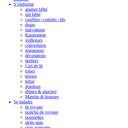
S’endormir
apaiser bébé
nid bébé
couffins / cododo / lits
draps
babyphone
Rangement
veilleuses
couvertures
gigoteuses
décorations
tirelires
Ciel de lit
toises
tresses
tetras
doudous
têtines & attaches
Matelas & housses
Se balader
lit voyage
poncho de voyage
poussettes
siège auto
tapis nomades