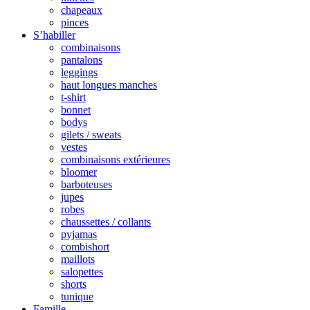
chapeaux
pinces
S’habiller
combinaisons
pantalons
leggings
haut longues manches
t-shirt
bonnet
bodys
gilets / sweats
vestes
combinaisons extérieures
bloomer
barboteuses
jupes
robes
chaussettes / collants
pyjamas
combishort
maillots
salopettes
shorts
tunique
Famille