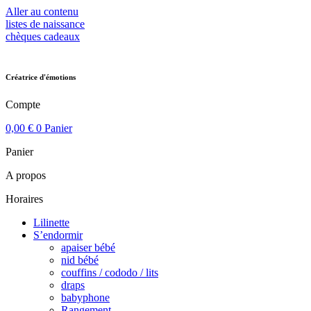
Aller au contenu
listes de naissance
chèques cadeaux
Créatrice d'émotions
Compte
0,00
€
0
Panier
Panier
A propos
Horaires
Lilinette
S’endormir
apaiser bébé
nid bébé
couffins / cododo / lits
draps
babyphone
Rangement