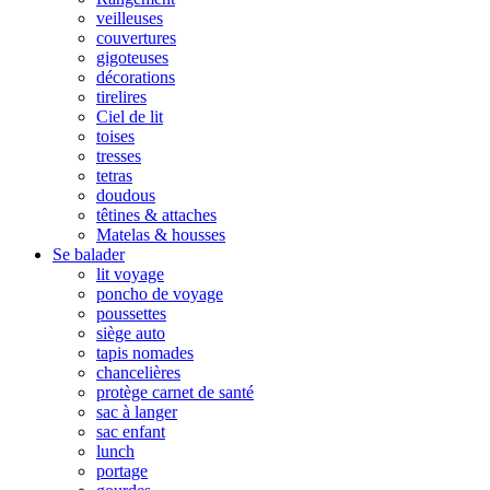
veilleuses
couvertures
gigoteuses
décorations
tirelires
Ciel de lit
toises
tresses
tetras
doudous
têtines & attaches
Matelas & housses
Se balader
lit voyage
poncho de voyage
poussettes
siège auto
tapis nomades
chancelières
protège carnet de santé
sac à langer
sac enfant
lunch
portage