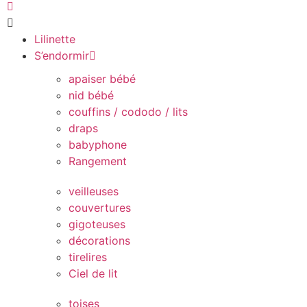
Lilinette
S’endormir
apaiser bébé
nid bébé
couffins / cododo / lits
draps
babyphone
Rangement
veilleuses
couvertures
gigoteuses
décorations
tirelires
Ciel de lit
toises