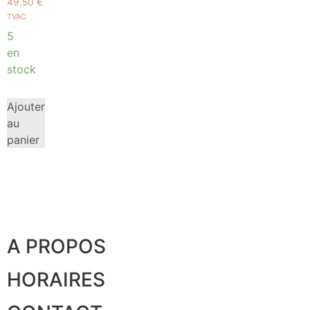
49,50
€
TVAC
5
en
stock
Ajouter
au
panier
A PROPOS
HORAIRES