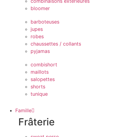
combinaisons extérieures
bloomer
barboteuses
jupes
robes
chaussettes / collants
pyjamas
combishort
maillots
salopettes
shorts
tunique
Famille
Frâterie
sweat perso