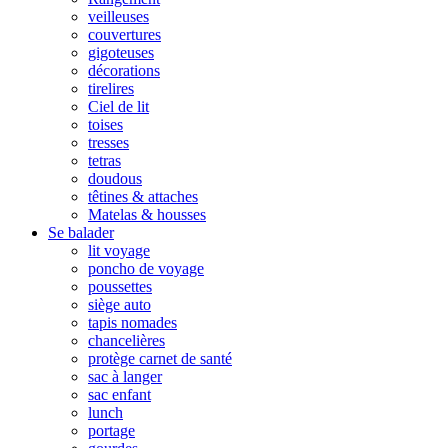
veilleuses
couvertures
gigoteuses
décorations
tirelires
Ciel de lit
toises
tresses
tetras
doudous
têtines & attaches
Matelas & housses
Se balader
lit voyage
poncho de voyage
poussettes
siège auto
tapis nomades
chancelières
protège carnet de santé
sac à langer
sac enfant
lunch
portage