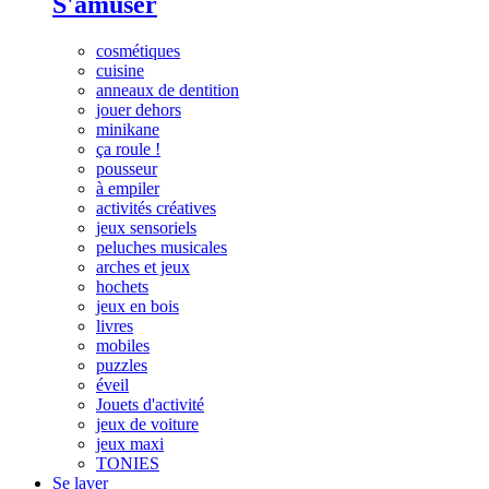
S'amuser
cosmétiques
cuisine
anneaux de dentition
jouer dehors
minikane
ça roule !
pousseur
à empiler
activités créatives
jeux sensoriels
peluches musicales
arches et jeux
hochets
jeux en bois
livres
mobiles
puzzles
éveil
Jouets d'activité
jeux de voiture
jeux maxi
TONIES
Se laver