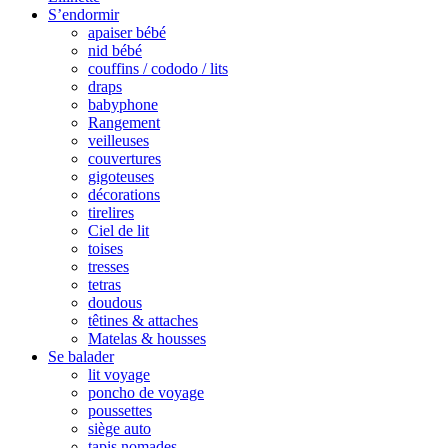
S’endormir
apaiser bébé
nid bébé
couffins / cododo / lits
draps
babyphone
Rangement
veilleuses
couvertures
gigoteuses
décorations
tirelires
Ciel de lit
toises
tresses
tetras
doudous
têtines & attaches
Matelas & housses
Se balader
lit voyage
poncho de voyage
poussettes
siège auto
tapis nomades