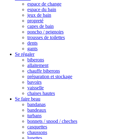
espace de change
espace du bain
jeux de bain
propreté
capes de bain
poncho / peignoirs
trousses de toilettes
dents
gants
Se régaler
biberons
allaitement
chauffe biberons
préparation et stockage
bavoirs
vaisselle
chaises hautes
Se faire beau
bandanas
bandeaux
turbans
bonnets / snood / cheches
casquettes
chaussons
lunettes