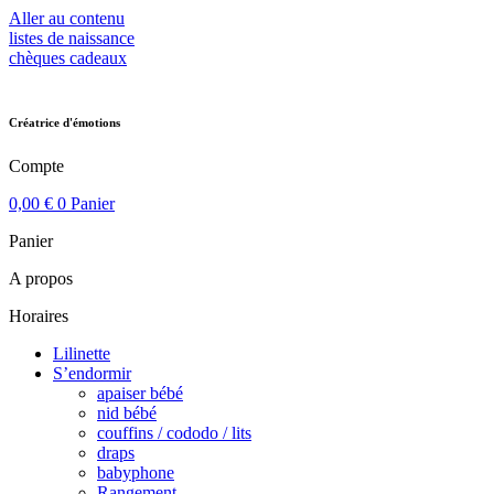
Aller au contenu
listes de naissance
chèques cadeaux
Créatrice d'émotions
Compte
0,00
€
0
Panier
Panier
A propos
Horaires
Lilinette
S’endormir
apaiser bébé
nid bébé
couffins / cododo / lits
draps
babyphone
Rangement