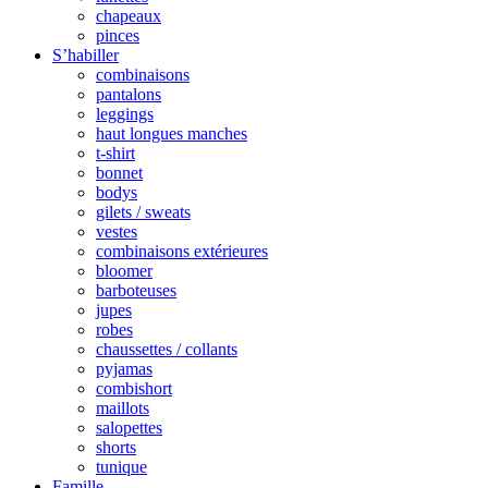
chapeaux
pinces
S’habiller
combinaisons
pantalons
leggings
haut longues manches
t-shirt
bonnet
bodys
gilets / sweats
vestes
combinaisons extérieures
bloomer
barboteuses
jupes
robes
chaussettes / collants
pyjamas
combishort
maillots
salopettes
shorts
tunique
Famille