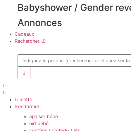
Babyshower / Gender rev
Annonces
Cadeaux
Rechercher…
Lilinette
S’endormir
apaiser bébé
nid bébé
couffins / cododo / lits