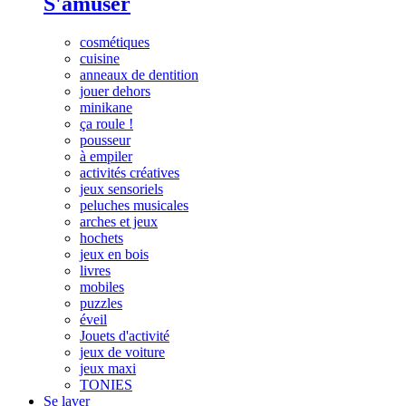
S'amuser
cosmétiques
cuisine
anneaux de dentition
jouer dehors
minikane
ça roule !
pousseur
à empiler
activités créatives
jeux sensoriels
peluches musicales
arches et jeux
hochets
jeux en bois
livres
mobiles
puzzles
éveil
Jouets d'activité
jeux de voiture
jeux maxi
TONIES
Se laver