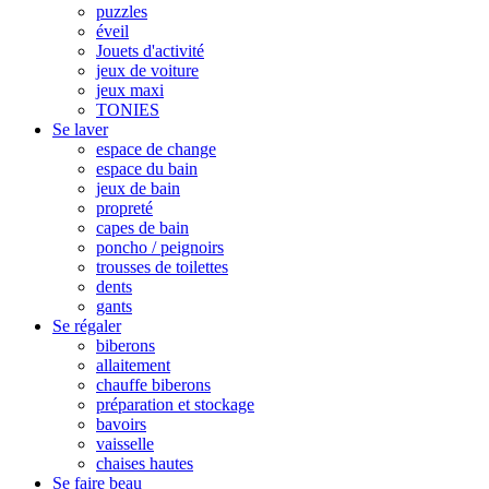
puzzles
éveil
Jouets d'activité
jeux de voiture
jeux maxi
TONIES
Se laver
espace de change
espace du bain
jeux de bain
propreté
capes de bain
poncho / peignoirs
trousses de toilettes
dents
gants
Se régaler
biberons
allaitement
chauffe biberons
préparation et stockage
bavoirs
vaisselle
chaises hautes
Se faire beau