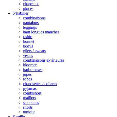
chapeaux
pinces
S’habiller
combinaisons
pantalons
leggings
haut longues manches
t-shirt
bonnet
bodys
gilets / sweats
vestes
combinaisons extérieures
bloomer
barboteuses
jupes
robes
chaussettes / collants
pyjamas
combishort
maillots
salopettes
shorts
tunique
Famille