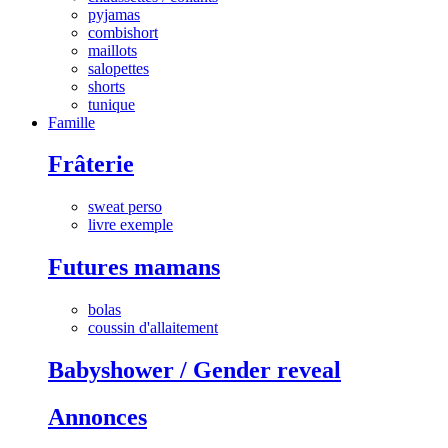
pyjamas
combishort
maillots
salopettes
shorts
tunique
Famille
Frâterie
sweat perso
livre exemple
Futures mamans
bolas
coussin d'allaitement
Babyshower / Gender reveal
Annonces