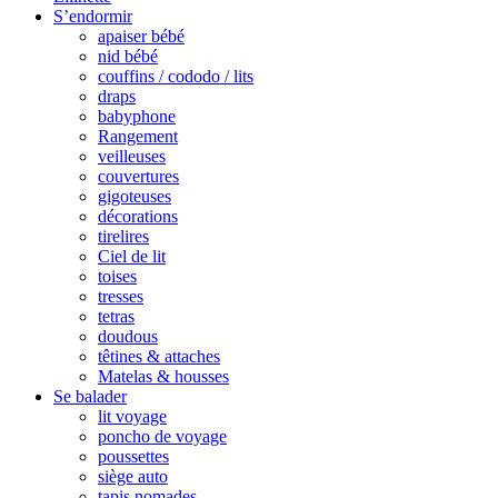
S’endormir
apaiser bébé
nid bébé
couffins / cododo / lits
draps
babyphone
Rangement
veilleuses
couvertures
gigoteuses
décorations
tirelires
Ciel de lit
toises
tresses
tetras
doudous
têtines & attaches
Matelas & housses
Se balader
lit voyage
poncho de voyage
poussettes
siège auto
tapis nomades