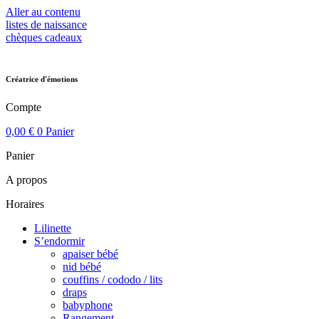
Aller au contenu
listes de naissance
chèques cadeaux
Créatrice d'émotions
Compte
0,00
€
0
Panier
Panier
A propos
Horaires
Lilinette
S’endormir
apaiser bébé
nid bébé
couffins / cododo / lits
draps
babyphone
Rangement