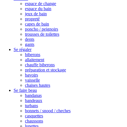
espace de change
espace du bain
jeux de bain
propreté
capes de bain
poncho / peignoirs
trousses de toilettes
dents
gants
Se régaler
biberons
allaitement
chauffe biberons
préparation et stockage
bavoirs
vaisselle
chaises hautes
Se faire beau
bandanas
bandeaux
turbans
bonnets / snood / cheches
casquettes
chaussons
lunettes