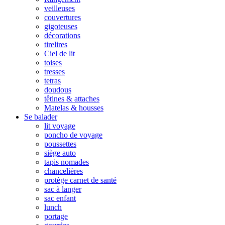
veilleuses
couvertures
gigoteuses
décorations
tirelires
Ciel de lit
toises
tresses
tetras
doudous
têtines & attaches
Matelas & housses
Se balader
lit voyage
poncho de voyage
poussettes
siège auto
tapis nomades
chancelières
protège carnet de santé
sac à langer
sac enfant
lunch
portage