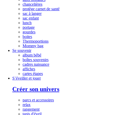
chancelières
protège carnet de santé
sac à langer
sac enfant
lunch
portage
gourdes
boites
Thermoportions
Mommy bag
Se souvenir
album bébé
boîtes souvenirs
cadres naissance
affiches
cartes étapes
S’éveiller et jouer
Créer son univers
parcs et accessoires
relax
rangement
tapis d'éveil