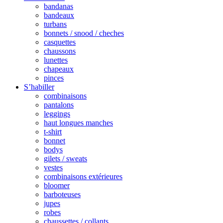
bandanas
bandeaux
turbans
bonnets / snood / cheches
casquettes
chaussons
lunettes
chapeaux
pinces
S’habiller
combinaisons
pantalons
leggings
haut longues manches
t-shirt
bonnet
bodys
gilets / sweats
vestes
combinaisons extérieures
bloomer
barboteuses
jupes
robes
chaussettes / collants