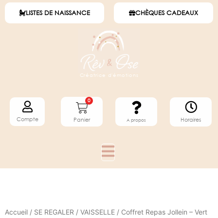
LISTES DE NAISSANCE
CHÈQUES CADEAUX
Créatrice d'émotions
0
Compte
Horaires
Panier
A propos
Accueil
/
SE REGALER
/
VAISSELLE
/ Coffret Repas Jollein – Vert