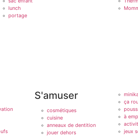
sac enfant
Therm
lunch
Momm
portage
S'amuser
minik
ça rou
vation
pouss
cosmétiques
à emp
cuisine
activi
anneaux de dentition
oufs
jeux s
jouer dehors