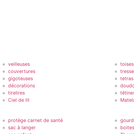
veilleuses
toises
couvertures
tress
gigoteuses
tetras
décorations
doud
tirelires
têtine
Ciel de lit
Matel
protège carnet de santé
gourd
sac à langer
boite