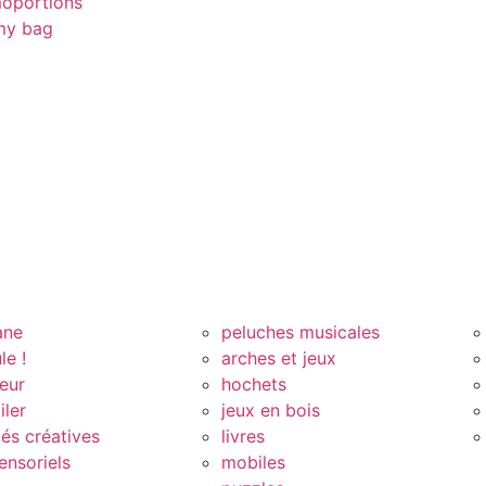
oportions
y bag
ane
peluches musicales
le !
arches et jeux
eur
hochets
iler
jeux en bois
tés créatives
livres
ensoriels
mobiles