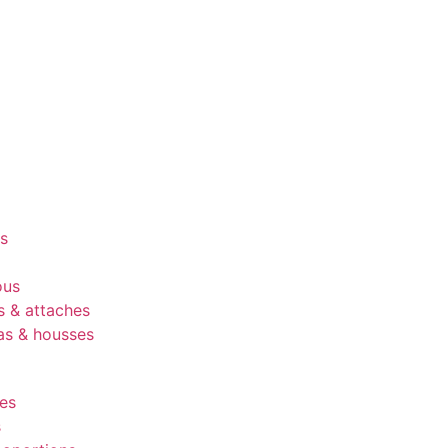
es
ous
s & attaches
as & housses
es
s