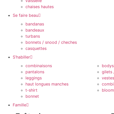
vaisselle
chaises hautes
Se faire beau
bandanas
bandeaux
turbans
bonnets / snood / cheches
casquettes
S’habiller
combinaisons
bodys
pantalons
gilets
leggings
veste
haut longues manches
combi
t-shirt
bloom
bonnet
Famille