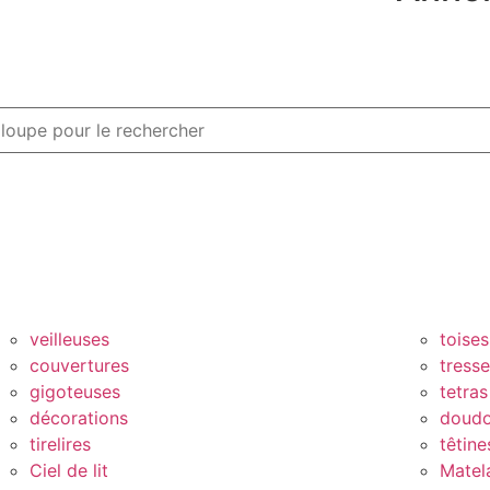
veilleuses
toises
couvertures
tress
gigoteuses
tetras
décorations
doud
tirelires
têtine
Ciel de lit
Matel