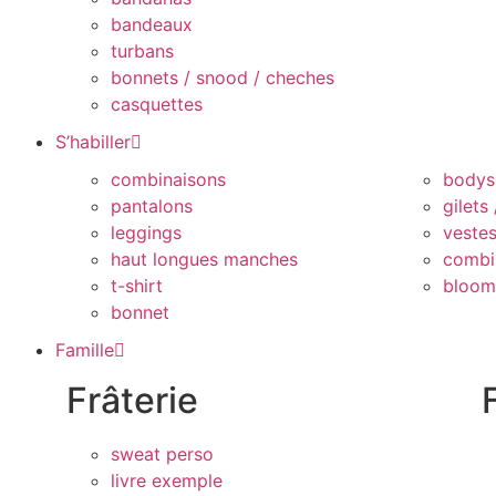
bandeaux
turbans
bonnets / snood / cheches
casquettes
S’habiller
combinaisons
bodys
pantalons
gilets
leggings
veste
haut longues manches
combi
t-shirt
bloom
bonnet
Famille
Frâterie
sweat perso
livre exemple