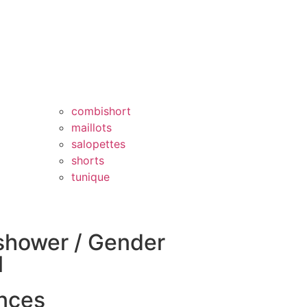
combishort
maillots
salopettes
shorts
tunique
shower / Gender
l
nces