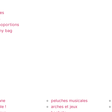
es
s
oportions
y bag
ane
peluches musicales
le !
arches et jeux