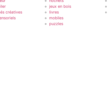
eur
hochets
iler
jeux en bois
tés créatives
livres
ensoriels
mobiles
puzzles