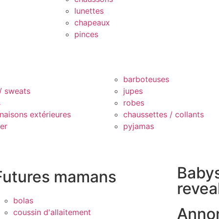
lunettes
chapeaux
pinces
barboteuses
 / sweats
jupes
s
robes
naisons extérieures
chaussettes / collants
er
pyjamas
Baby
Futures mamans
revea
bolas
Anno
coussin d'allaitement