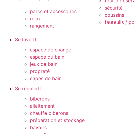
tour d'obser
sécurité
parcs et accessoires
coussins
relax
fauteuils / p
rangement
Se laver
espace de change
espace du bain
jeux de bain
propreté
capes de bain
Se régaler
biberons
allaitement
chauffe biberons
préparation et stockage
bavoirs