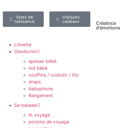
listes de
chèques
naissance
cadeaux
Créatrice
d'émotions
Lilinette
S’endormir
apaiser bébé
nid bébé
couffins / cododo / lits
draps
babyphone
Rangement
Se balader
lit voyage
poncho de voyage