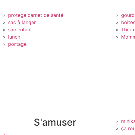
protège carnet de santé
gourd
sac à langer
boite
sac enfant
Therm
lunch
Momm
portage
S'amuser
minik
ça rou