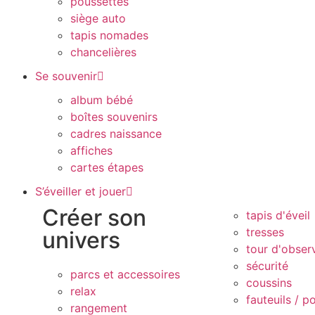
poussettes
siège auto
tapis nomades
chancelières
Se souvenir
album bébé
boîtes souvenirs
cadres naissance
affiches
cartes étapes
S’éveiller et jouer
Créer son
tapis d'éveil
tresses
univers
tour d'obser
sécurité
parcs et accessoires
coussins
relax
fauteuils / p
rangement