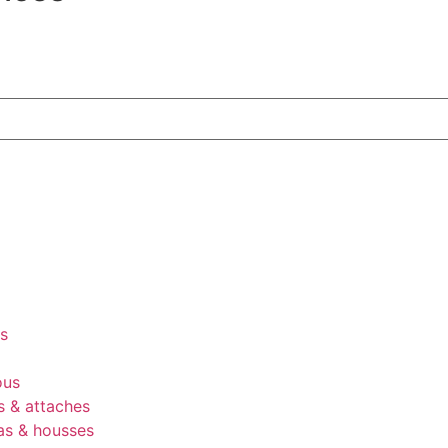
es
ous
s & attaches
as & housses