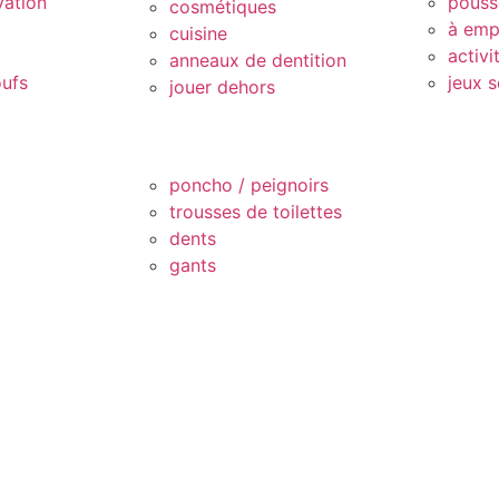
vation
pouss
cosmétiques
à emp
cuisine
activi
anneaux de dentition
oufs
jeux s
jouer dehors
poncho / peignoirs
trousses de toilettes
dents
gants