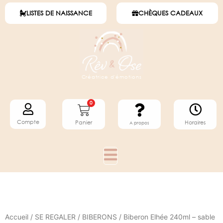
LISTES DE NAISSANCE
CHÈQUES CADEAUX
Créatrice d'émotions
0
Compte
Horaires
Panier
A propos
Accueil
/
SE REGALER
/
BIBERONS
/ Biberon Elhée 240ml – sable