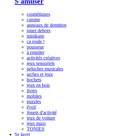
S'amuser
cosmétiques
cuisine
anneaux de dentition
jouer dehors
minikane
ça roule !
pousseur
à empiler
activités créatives
jeux sensoriels
peluches musicales
arches et jeux
hochets
jeux en bois
livres
mobiles
puzzles
éveil
Jouets d'activité
jeux de voiture
jeux maxi
TONIES
Se laver