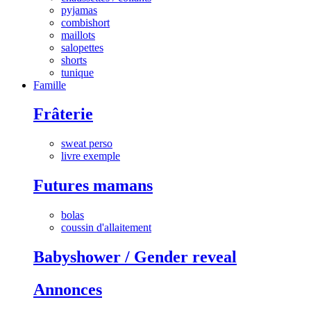
pyjamas
combishort
maillots
salopettes
shorts
tunique
Famille
Frâterie
sweat perso
livre exemple
Futures mamans
bolas
coussin d'allaitement
Babyshower / Gender reveal
Annonces