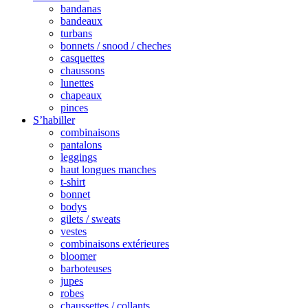
bandanas
bandeaux
turbans
bonnets / snood / cheches
casquettes
chaussons
lunettes
chapeaux
pinces
S’habiller
combinaisons
pantalons
leggings
haut longues manches
t-shirt
bonnet
bodys
gilets / sweats
vestes
combinaisons extérieures
bloomer
barboteuses
jupes
robes
chaussettes / collants