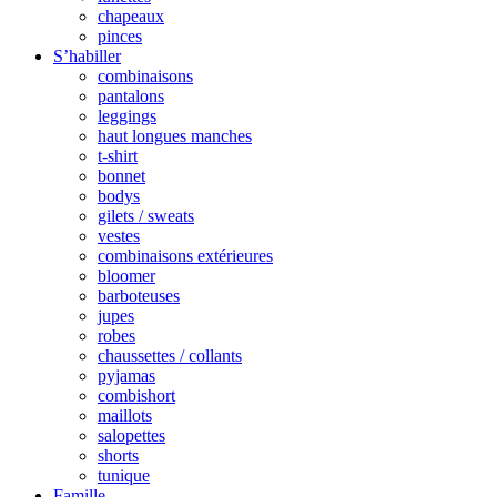
chapeaux
pinces
S’habiller
combinaisons
pantalons
leggings
haut longues manches
t-shirt
bonnet
bodys
gilets / sweats
vestes
combinaisons extérieures
bloomer
barboteuses
jupes
robes
chaussettes / collants
pyjamas
combishort
maillots
salopettes
shorts
tunique
Famille