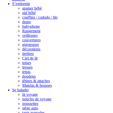
S’endormir
apaiser bébé
nid bébé
couffins / cododo / lits
draps
babyphone
Rangement
veilleuses
couvertures
gigoteuses
décorations
tirelires
Ciel de lit
toises
tresses
tetras
doudous
têtines & attaches
Matelas & housses
Se balader
lit voyage
poncho de voyage
poussettes
siège auto
tapis nomades