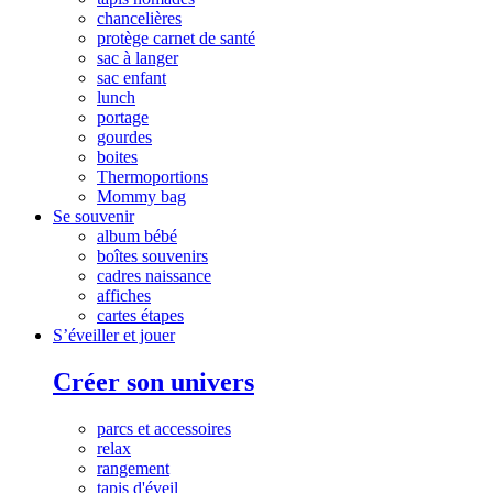
chancelières
protège carnet de santé
sac à langer
sac enfant
lunch
portage
gourdes
boites
Thermoportions
Mommy bag
Se souvenir
album bébé
boîtes souvenirs
cadres naissance
affiches
cartes étapes
S’éveiller et jouer
Créer son univers
parcs et accessoires
relax
rangement
tapis d'éveil