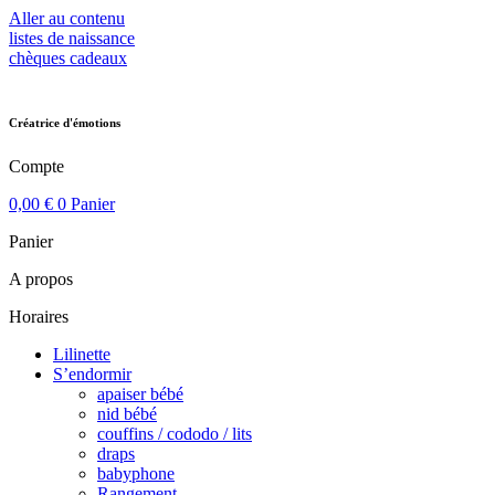
Aller au contenu
listes de naissance
chèques cadeaux
Créatrice d'émotions
Compte
0,00
€
0
Panier
Panier
A propos
Horaires
Lilinette
S’endormir
apaiser bébé
nid bébé
couffins / cododo / lits
draps
babyphone
Rangement