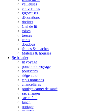
veilleuses
couvertures
gigoteuses
décorations
tirelires
Ciel de lit
toises
tresses
tetras
doudous
têtines & attaches
Matelas & housses
Se balader
lit voyage
poncho de voyage
poussettes
siège auto
tapis nomades
chancelières
protège carnet de santé
sac à langer
sac enfant
lunch
portage