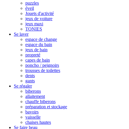
puzzles
éveil
Jouets d'activité
jeux de voiture
jeux maxi
TONIES
Se laver
espace de change
espace du bain
jeux de bain
propreté
capes de bain
poncho / peignoirs
trousses de toilettes
dents
gants
Se régaler
biberons
allaitement
chauffe biberons
préparation et stockage
bavoirs
vaisselle
chaises hautes
Se faire beau