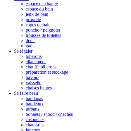
espace de change
espace du bain
jeux de bain
propreté
capes de bain
poncho / peignoirs
trousses de toilettes
dents
gants
Se régaler
biberons
allaitement
chauffe biberons
préparation et stockage
bavoirs
vaisselle
chaises hautes
Se faire beau
bandanas
bandeaux
turbans
bonnets / snood / cheches
casquettes
chaussons
lunettes