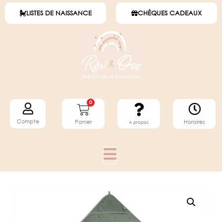
LISTES DE NAISSANCE
CHÈQUES CADEAUX
Créatrice d'émotions
0
Compte
Horaires
Panier
A propos