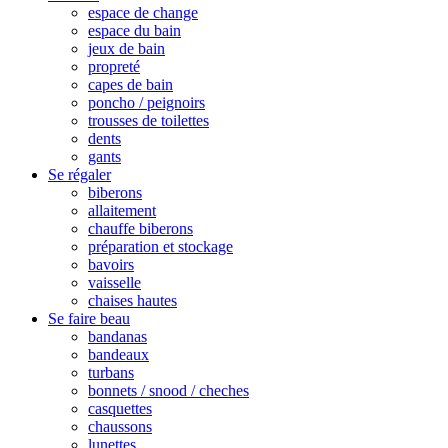
espace de change
espace du bain
jeux de bain
propreté
capes de bain
poncho / peignoirs
trousses de toilettes
dents
gants
Se régaler
biberons
allaitement
chauffe biberons
préparation et stockage
bavoirs
vaisselle
chaises hautes
Se faire beau
bandanas
bandeaux
turbans
bonnets / snood / cheches
casquettes
chaussons
lunettes