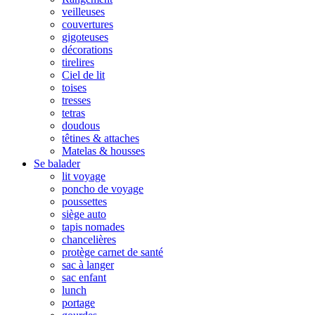
veilleuses
couvertures
gigoteuses
décorations
tirelires
Ciel de lit
toises
tresses
tetras
doudous
têtines & attaches
Matelas & housses
Se balader
lit voyage
poncho de voyage
poussettes
siège auto
tapis nomades
chancelières
protège carnet de santé
sac à langer
sac enfant
lunch
portage