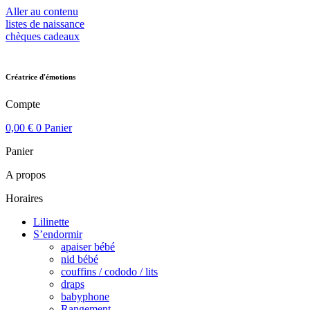
Aller au contenu
listes de naissance
chèques cadeaux
Créatrice d'émotions
Compte
0,00
€
0
Panier
Panier
A propos
Horaires
Lilinette
S’endormir
apaiser bébé
nid bébé
couffins / cododo / lits
draps
babyphone
Rangement