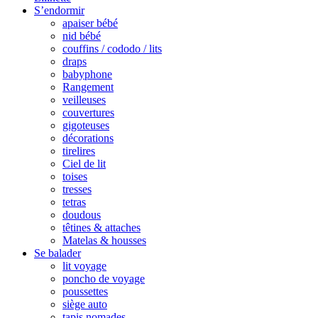
S’endormir
apaiser bébé
nid bébé
couffins / cododo / lits
draps
babyphone
Rangement
veilleuses
couvertures
gigoteuses
décorations
tirelires
Ciel de lit
toises
tresses
tetras
doudous
têtines & attaches
Matelas & housses
Se balader
lit voyage
poncho de voyage
poussettes
siège auto
tapis nomades