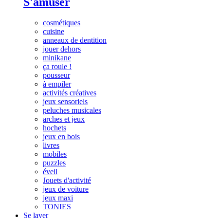
S'amuser
cosmétiques
cuisine
anneaux de dentition
jouer dehors
minikane
ça roule !
pousseur
à empiler
activités créatives
jeux sensoriels
peluches musicales
arches et jeux
hochets
jeux en bois
livres
mobiles
puzzles
éveil
Jouets d'activité
jeux de voiture
jeux maxi
TONIES
Se laver