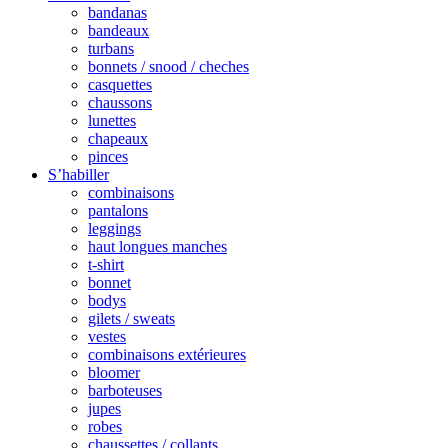
bandanas
bandeaux
turbans
bonnets / snood / cheches
casquettes
chaussons
lunettes
chapeaux
pinces
S’habiller
combinaisons
pantalons
leggings
haut longues manches
t-shirt
bonnet
bodys
gilets / sweats
vestes
combinaisons extérieures
bloomer
barboteuses
jupes
robes
chaussettes / collants