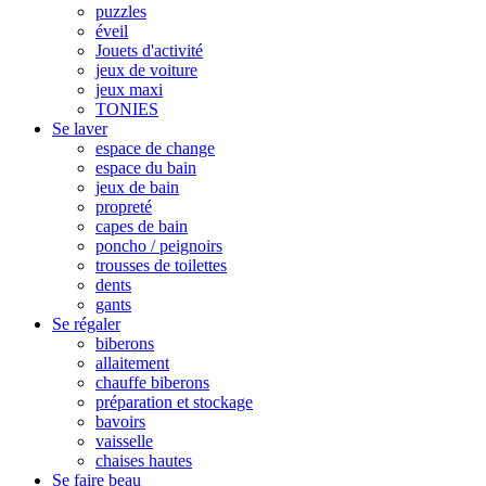
puzzles
éveil
Jouets d'activité
jeux de voiture
jeux maxi
TONIES
Se laver
espace de change
espace du bain
jeux de bain
propreté
capes de bain
poncho / peignoirs
trousses de toilettes
dents
gants
Se régaler
biberons
allaitement
chauffe biberons
préparation et stockage
bavoirs
vaisselle
chaises hautes
Se faire beau