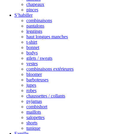
chapeaux
pinces
S’habiller
combinaisons
pantalons
leggings
haut longues manches
t-shirt
bonnet
bodys
gilets / sweats
vestes
combinaisons extérieures
bloomer
barboteuses
jupes
robes
chaussettes / collants
pyjamas
combishort
maillots
salopettes
shorts
tunique
Famille