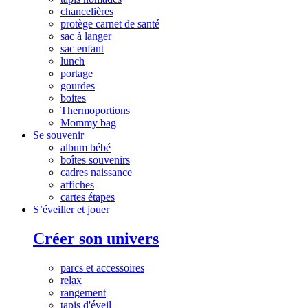
chancelières
protège carnet de santé
sac à langer
sac enfant
lunch
portage
gourdes
boites
Thermoportions
Mommy bag
Se souvenir
album bébé
boîtes souvenirs
cadres naissance
affiches
cartes étapes
S’éveiller et jouer
Créer son univers
parcs et accessoires
relax
rangement
tapis d'éveil