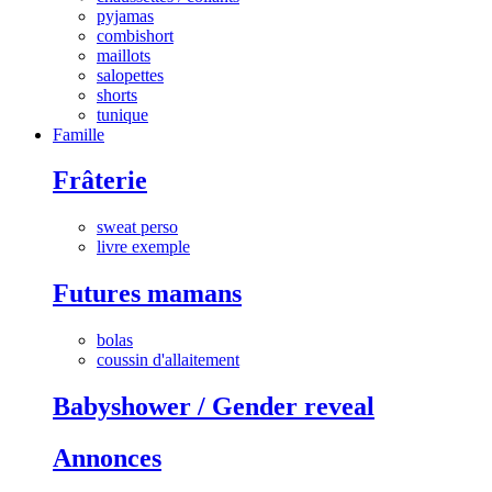
pyjamas
combishort
maillots
salopettes
shorts
tunique
Famille
Frâterie
sweat perso
livre exemple
Futures mamans
bolas
coussin d'allaitement
Babyshower / Gender reveal
Annonces