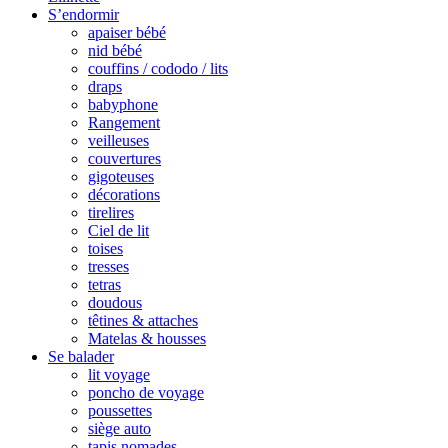
S’endormir
apaiser bébé
nid bébé
couffins / cododo / lits
draps
babyphone
Rangement
veilleuses
couvertures
gigoteuses
décorations
tirelires
Ciel de lit
toises
tresses
tetras
doudous
têtines & attaches
Matelas & housses
Se balader
lit voyage
poncho de voyage
poussettes
siège auto
tapis nomades