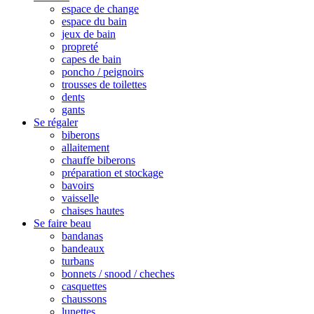
espace de change
espace du bain
jeux de bain
propreté
capes de bain
poncho / peignoirs
trousses de toilettes
dents
gants
Se régaler
biberons
allaitement
chauffe biberons
préparation et stockage
bavoirs
vaisselle
chaises hautes
Se faire beau
bandanas
bandeaux
turbans
bonnets / snood / cheches
casquettes
chaussons
lunettes