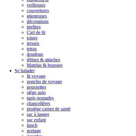
veilleuses
couvertures
gigoteuses
décorations
tirelires
Ciel de lit
toises
tresses
tetras
doudous
têtines & attaches
Matelas & housses
Se balader
lit voyage
poncho de voyage
poussettes
siège auto
tapis nomades
chancelières
protège carnet de santé
sac à langer
sac enfant
lunch
portage