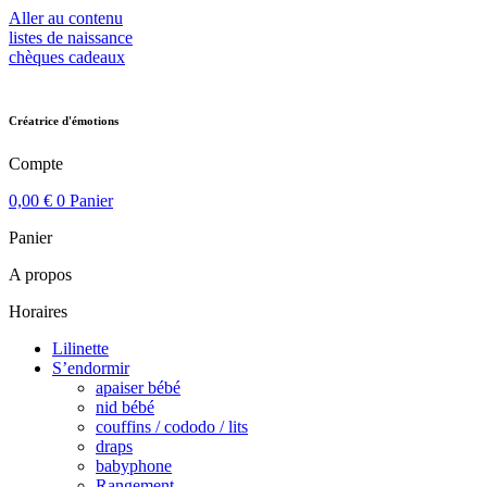
Aller au contenu
listes de naissance
chèques cadeaux
Créatrice d'émotions
Compte
0,00
€
0
Panier
Panier
A propos
Horaires
Lilinette
S’endormir
apaiser bébé
nid bébé
couffins / cododo / lits
draps
babyphone
Rangement