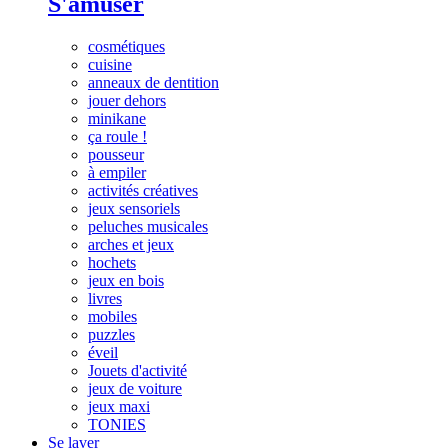
S'amuser
cosmétiques
cuisine
anneaux de dentition
jouer dehors
minikane
ça roule !
pousseur
à empiler
activités créatives
jeux sensoriels
peluches musicales
arches et jeux
hochets
jeux en bois
livres
mobiles
puzzles
éveil
Jouets d'activité
jeux de voiture
jeux maxi
TONIES
Se laver