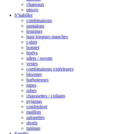
chapeaux
pinces
S’habiller
combinaisons
pantalons
leggings
haut longues manches
t-shirt
bonnet
bodys
gilets / sweats
vestes
combinaisons extérieures
bloomer
barboteuses
jupes
robes
chaussettes / collants
pyjamas
combishort
maillots
salopettes
shorts
tunique
Famille