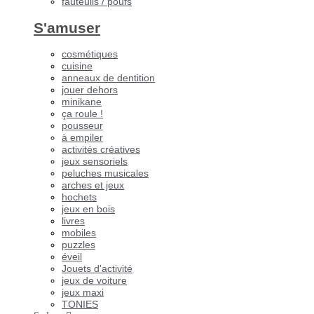
fauteuils / poufs
S'amuser
cosmétiques
cuisine
anneaux de dentition
jouer dehors
minikane
ça roule !
pousseur
à empiler
activités créatives
jeux sensoriels
peluches musicales
arches et jeux
hochets
jeux en bois
livres
mobiles
puzzles
éveil
Jouets d'activité
jeux de voiture
jeux maxi
TONIES