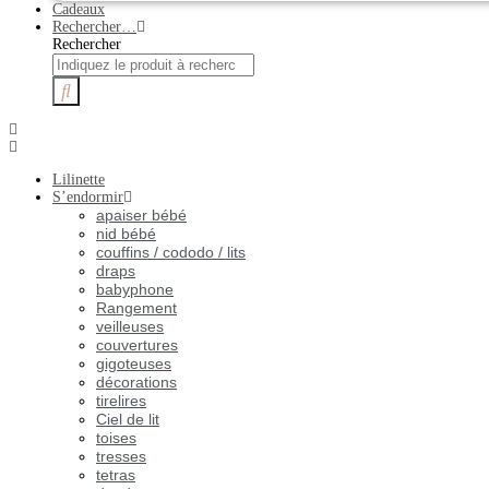
Cadeaux
Rechercher…
Rechercher
Lilinette
S’endormir
apaiser bébé
nid bébé
couffins / cododo / lits
draps
babyphone
Rangement
veilleuses
couvertures
gigoteuses
décorations
tirelires
Ciel de lit
toises
tresses
tetras