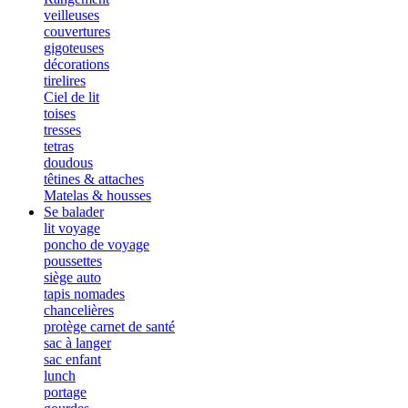
veilleuses
couvertures
gigoteuses
décorations
tirelires
Ciel de lit
toises
tresses
tetras
doudous
têtines & attaches
Matelas & housses
Se balader
lit voyage
poncho de voyage
poussettes
siège auto
tapis nomades
chancelières
protège carnet de santé
sac à langer
sac enfant
lunch
portage