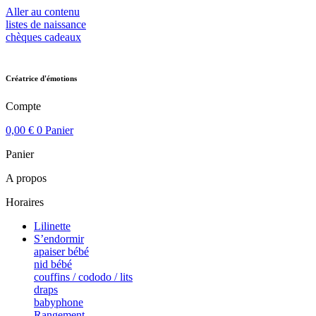
Aller au contenu
listes de naissance
chèques cadeaux
Créatrice d'émotions
Compte
0,00
€
0
Panier
Panier
A propos
Horaires
Lilinette
S’endormir
apaiser bébé
nid bébé
couffins / cododo / lits
draps
babyphone
Rangement