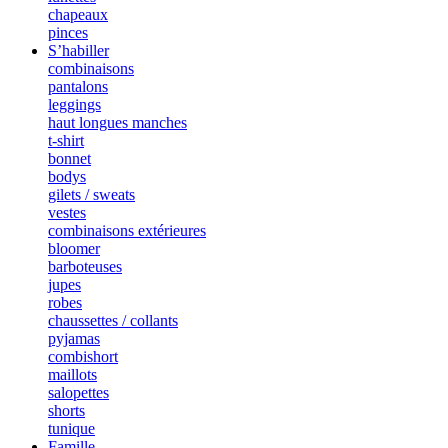
chapeaux
pinces
S’habiller
combinaisons
pantalons
leggings
haut longues manches
t-shirt
bonnet
bodys
gilets / sweats
vestes
combinaisons extérieures
bloomer
barboteuses
jupes
robes
chaussettes / collants
pyjamas
combishort
maillots
salopettes
shorts
tunique
Famille