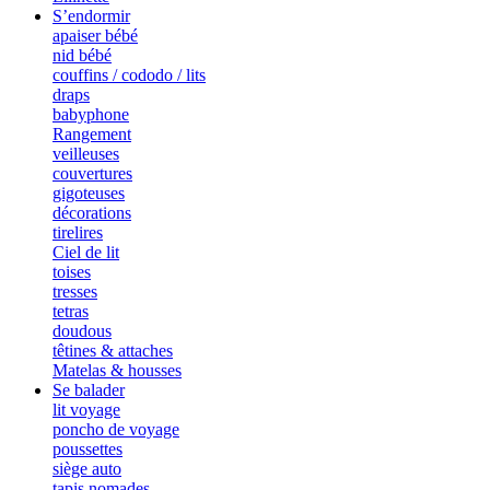
S’endormir
apaiser bébé
nid bébé
couffins / cododo / lits
draps
babyphone
Rangement
veilleuses
couvertures
gigoteuses
décorations
tirelires
Ciel de lit
toises
tresses
tetras
doudous
têtines & attaches
Matelas & housses
Se balader
lit voyage
poncho de voyage
poussettes
siège auto
tapis nomades