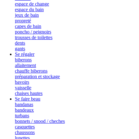
espace de change
espace du bain
jeux de bain
propreté
capes de bain
poncho / peignoirs
trousses de toilettes
dents
gants
Se régaler
biberons
allaitement
chauffe biberons
préparation et stockage
bavoirs
vaisselle
chaises hautes
Se faire beau
bandanas
bandeaux
turbans
bonnets / snood / cheches
casquettes
chaussons
lunettes