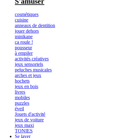
S'amuser
cosmétiques
cuisine
anneaux de dentition
jouer dehors
minikane
ça roule !
pousseur
à empiler
activités créatives
jeux sensoriels
peluches musicales
arches et jeux
hochets
jeux en bois
livres
mobiles
puzzles
éveil
Jouets d'activité
jeux de voiture
jeux maxi
TONIES
Se laver