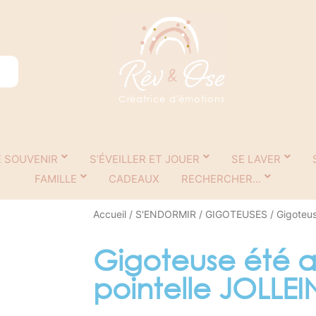
Créatrice d'émotions
E SOUVENIR
S’ÉVEILLER ET JOUER
SE LAVER
FAMILLE
CADEAUX
RECHERCHER…
Accueil
/
S'ENDORMIR
/
GIGOTEUSES
/ Gigoteu
Gigoteuse été 
pointelle JOLLEI