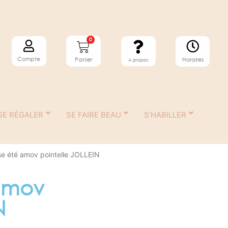
0
Compte
Horaires
Panier
A propos
SE RÉGALER
SE FAIRE BEAU
S’HABILLER
se été amov pointelle JOLLEIN
amov
N