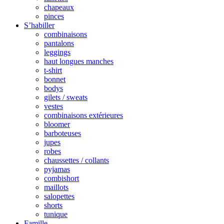
chapeaux
pinces
S’habiller
combinaisons
pantalons
leggings
haut longues manches
t-shirt
bonnet
bodys
gilets / sweats
vestes
combinaisons extérieures
bloomer
barboteuses
jupes
robes
chaussettes / collants
pyjamas
combishort
maillots
salopettes
shorts
tunique
Famille