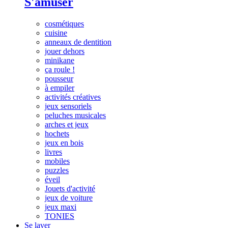
S'amuser
cosmétiques
cuisine
anneaux de dentition
jouer dehors
minikane
ça roule !
pousseur
à empiler
activités créatives
jeux sensoriels
peluches musicales
arches et jeux
hochets
jeux en bois
livres
mobiles
puzzles
éveil
Jouets d'activité
jeux de voiture
jeux maxi
TONIES
Se laver