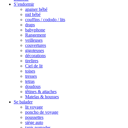
S’endormir
apaiser bébé
nid bébé
couffins / cododo / lits
draps
babyphone
Rangement
veilleuses
couvertures
gigoteuses
décorations
tirelires
Ciel de lit
toises
tresses
tetras
doudous
têtines & attaches
Matelas & housses
Se balader
lit voyage
poncho de voyage
poussettes
siège auto
tapis nomades