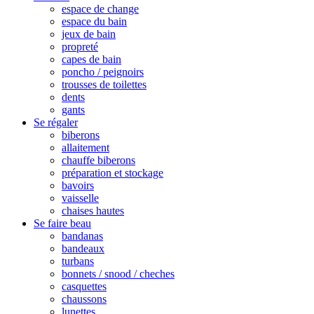
espace de change
espace du bain
jeux de bain
propreté
capes de bain
poncho / peignoirs
trousses de toilettes
dents
gants
Se régaler
biberons
allaitement
chauffe biberons
préparation et stockage
bavoirs
vaisselle
chaises hautes
Se faire beau
bandanas
bandeaux
turbans
bonnets / snood / cheches
casquettes
chaussons
lunettes