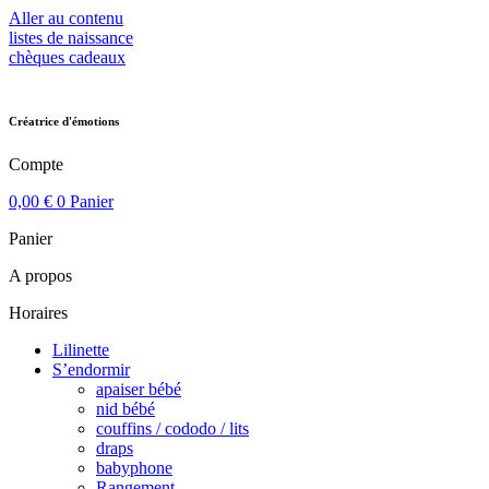
Aller au contenu
listes de naissance
chèques cadeaux
Créatrice d'émotions
Compte
0,00
€
0
Panier
Panier
A propos
Horaires
Lilinette
S’endormir
apaiser bébé
nid bébé
couffins / cododo / lits
draps
babyphone
Rangement