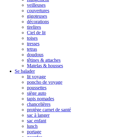
veilleuses
couvertures
gigoteuses
décorations
tirelires
Ciel de lit
toises
tresses
tetras
doudous
têtines & attaches
Matelas & housses
Se balader
lit voyage
poncho de voyage
poussettes
siège auto
tapis nomades
chancelières
protège carnet de santé
sac à langer
sac enfant
lunch
portage