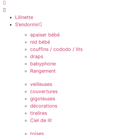
Lilinette
S’endormir
apaiser bébé
nid bébé
couffins / cododo / lits
draps
babyphone
Rangement
veilleuses
couvertures
gigoteuses
décorations
tirelires
Ciel de lit
toises