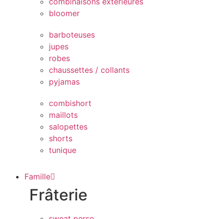
combinaisons extérieures
bloomer
barboteuses
jupes
robes
chaussettes / collants
pyjamas
combishort
maillots
salopettes
shorts
tunique
Famille
Frâterie
sweat perso