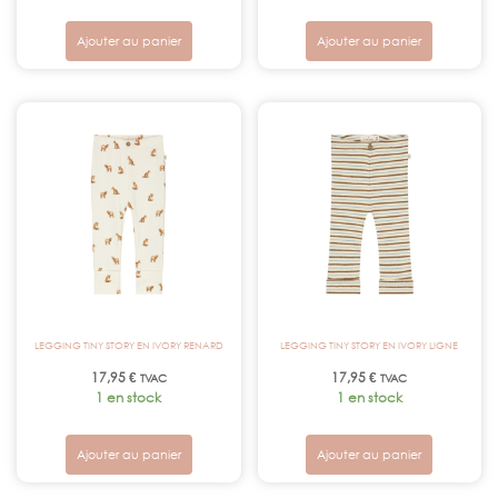
Ajouter au panier
Ajouter au panier
LEGGING TINY STORY EN IVORY RENARD
LEGGING TINY STORY EN IVORY LIGNE
17,95
€
17,95
€
TVAC
TVAC
1 en stock
1 en stock
Ajouter au panier
Ajouter au panier