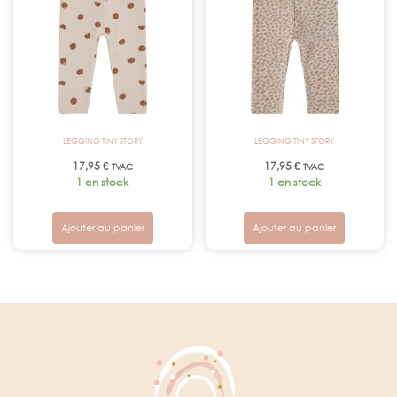
LEGGING TINY STORY
LEGGING TINY STORY
17,95
€
17,95
€
TVAC
TVAC
1 en stock
1 en stock
Ajouter au panier
Ajouter au panier