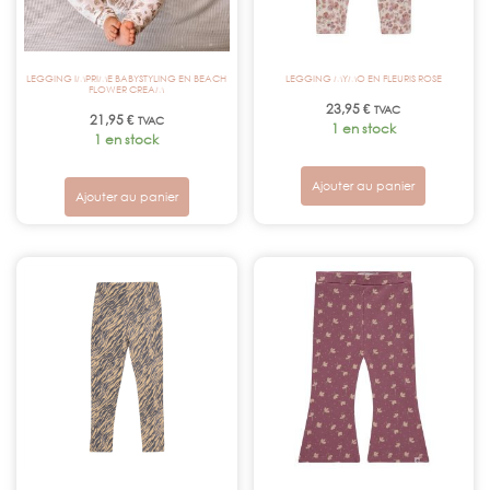
LEGGING IMPRIME BABYSTYLING EN BEACH
LEGGING MYMO EN FLEURIS ROSE
FLOWER CREAM
23,95
€
TVAC
21,95
€
TVAC
1 en stock
1 en stock
Ajouter au panier
Ajouter au panier