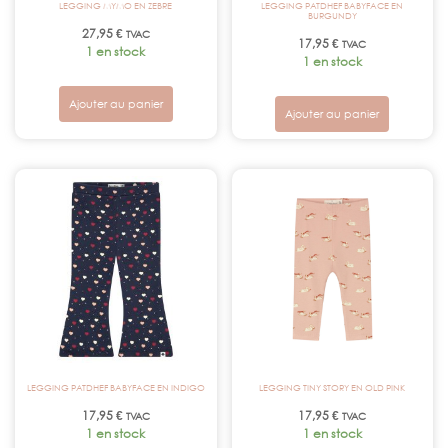
LEGGING MYMO EN ZEBRE
LEGGING PATDHEF BABYFACE EN
BURGUNDY
27,95
€
TVAC
17,95
€
TVAC
1 en stock
1 en stock
Ajouter au panier
Ajouter au panier
LEGGING PATDHEF BABYFACE EN INDIGO
LEGGING TINY STORY EN OLD PINK
17,95
€
17,95
€
TVAC
TVAC
1 en stock
1 en stock