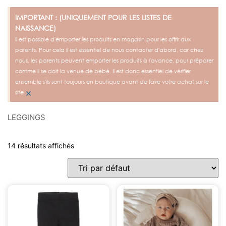
IMPORTANT : (UNIQUEMENT POUR LES LISTES DE
NAISSANCE)
Il est possible d'emporter les produits en magasin pour les offrir aux
parents. Pour cela il est essentiel de nous contacter d'abord, car chez
nous, les parents peuvent emporter les produits à l'avance, pour préparer
comme il se doit la venue de bébé. Il est donc essentiel de vérifier
ensemble s'ils sont toujours en boutique avant de faire votre achat sur le
×
site
LEGGINGS
14 résultats affichés