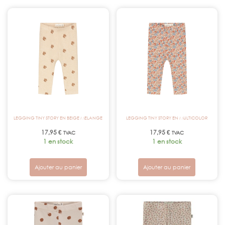
LEGGING TINY STORY EN BEIGE MELANGE
LEGGING TINY STORY EN MULTICOLOR
17,95
€
17,95
€
TVAC
TVAC
1 en stock
1 en stock
Ajouter au panier
Ajouter au panier