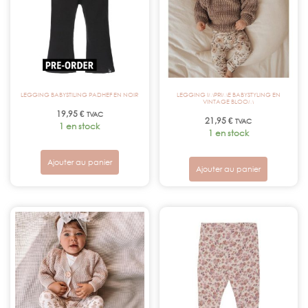
LEGGING BABYSTILING PADHEF EN NOIR
LEGGING IMPRIME BABYSTYLING EN
VINTAGE BLOOM
19,95
€
TVAC
21,95
€
TVAC
1 en stock
1 en stock
Ajouter au panier
Ajouter au panier