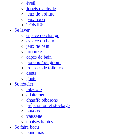
éveil
Jouets d'activité
jeux de voiture
jeux maxi
TONIES
Se laver
espace de change
espace du bain
jeux de bain
propreté
capes de bain
poncho / peignoirs
trousses de toilettes
dents
gants
Se régaler
biberons
allaitement
chauffe biberons
préparation et stockage
bavoirs
vaisselle
chaises hautes
Se faire beau
bandanas