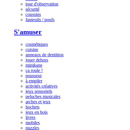
tour d'observation
sécurité
coussins
fauteuils / poufs
S'amuser
cosmétiques
cuisine
anneaux de dentition
jouer dehors
minikane
ça roule !
pousseur
à empiler
activités créatives
jeux sensoriels
peluches musicales
arches et jeux
hochets
jeux en bois
livres
mobiles
puzzles