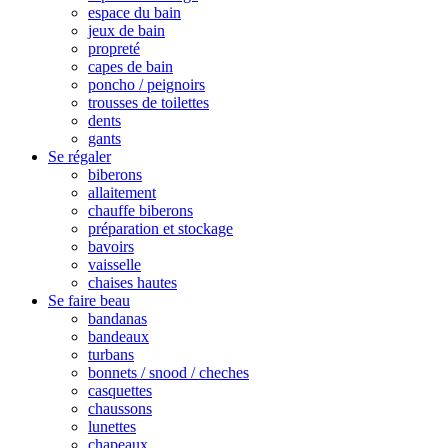
espace du bain
jeux de bain
propreté
capes de bain
poncho / peignoirs
trousses de toilettes
dents
gants
Se régaler
biberons
allaitement
chauffe biberons
préparation et stockage
bavoirs
vaisselle
chaises hautes
Se faire beau
bandanas
bandeaux
turbans
bonnets / snood / cheches
casquettes
chaussons
lunettes
chapeaux