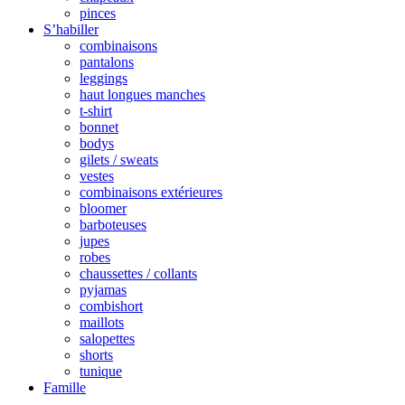
pinces
S’habiller
combinaisons
pantalons
leggings
haut longues manches
t-shirt
bonnet
bodys
gilets / sweats
vestes
combinaisons extérieures
bloomer
barboteuses
jupes
robes
chaussettes / collants
pyjamas
combishort
maillots
salopettes
shorts
tunique
Famille