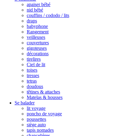
apaiser bébé
nid bébé
couffins / cododo / lits
draps
babyphone
Rangement
veilleuses
couvertures
gigoteuses
décorations
tirelires
Ciel de lit
toises
tresses
tetras
doudous
têtines & attaches
Matelas & housses
Se balader
lit voyage
poncho de voyage
poussettes
siège auto
tapis nomades
chancelières