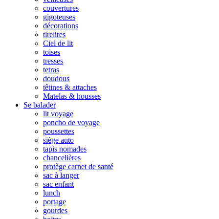
couvertures
gigoteuses
décorations
tirelires
Ciel de lit
toises
tresses
tetras
doudous
têtines & attaches
Matelas & housses
Se balader
lit voyage
poncho de voyage
poussettes
siège auto
tapis nomades
chancelières
protège carnet de santé
sac à langer
sac enfant
lunch
portage
gourdes