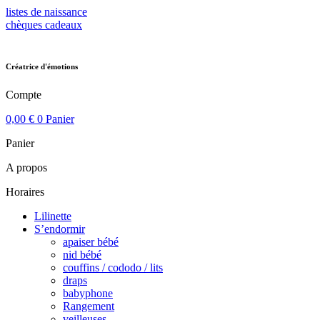
Aller
listes de naissance
au
chèques cadeaux
contenu
Créatrice d'émotions
Compte
0,00
€
0
Panier
Panier
A propos
Horaires
Lilinette
S’endormir
apaiser bébé
nid bébé
couffins / cododo / lits
draps
babyphone
Rangement
veilleuses