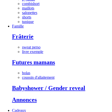
combishort
maillots
salopettes
shorts
tunique
Famille
Frâterie
sweat perso
livre exemple
Futures mamans
bolas
coussin d'allaitement
Babyshower / Gender reveal
Annonces
Cadeaux