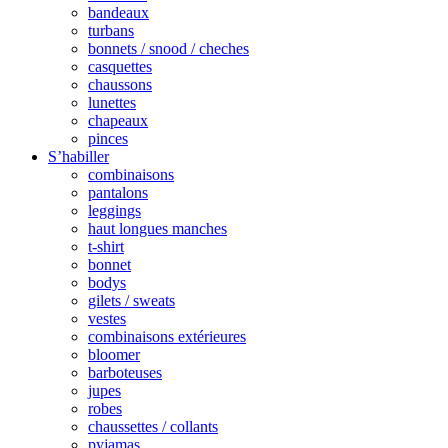
bandeaux
turbans
bonnets / snood / cheches
casquettes
chaussons
lunettes
chapeaux
pinces
S’habiller
combinaisons
pantalons
leggings
haut longues manches
t-shirt
bonnet
bodys
gilets / sweats
vestes
combinaisons extérieures
bloomer
barboteuses
jupes
robes
chaussettes / collants
pyjamas