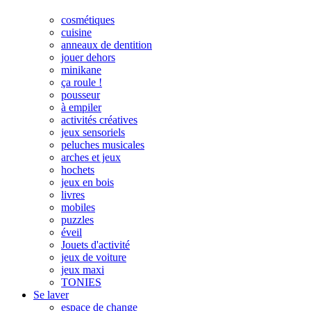
cosmétiques
cuisine
anneaux de dentition
jouer dehors
minikane
ça roule !
pousseur
à empiler
activités créatives
jeux sensoriels
peluches musicales
arches et jeux
hochets
jeux en bois
livres
mobiles
puzzles
éveil
Jouets d'activité
jeux de voiture
jeux maxi
TONIES
Se laver
espace de change