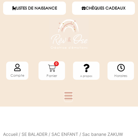
LISTES DE NAISSANCE
CHÈQUES CADEAUX
Créatrice d'émotions
0
Compte
Horaires
Panier
A propos
Accueil
/
SE BALADER
/
SAC ENFANT
/ Sac banane ZAKUW