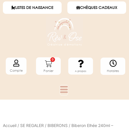
LISTES DE NAISSANCE
CHÈQUES CADEAUX
Créatrice d'émotions
0
Compte
Horaires
Panier
A propos
Accueil
/
SE REGALER
/
BIBERONS
/ Biberon Elhée 240ml –