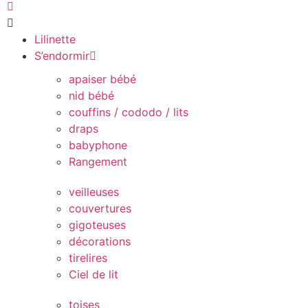
Lilinette
S’endormir
apaiser bébé
nid bébé
couffins / cododo / lits
draps
babyphone
Rangement
veilleuses
couvertures
gigoteuses
décorations
tirelires
Ciel de lit
toises