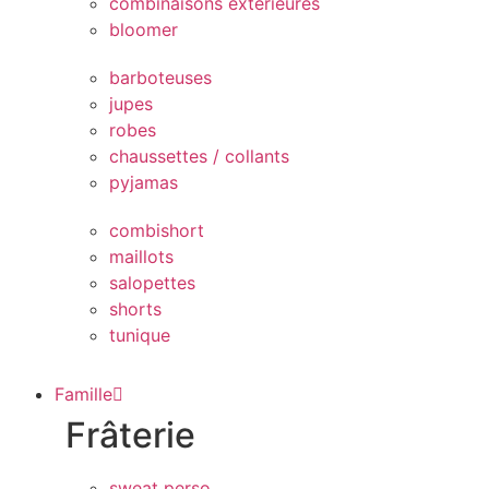
combinaisons extérieures
bloomer
barboteuses
jupes
robes
chaussettes / collants
pyjamas
combishort
maillots
salopettes
shorts
tunique
Famille
Frâterie
sweat perso