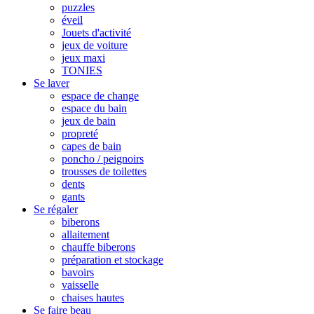
puzzles
éveil
Jouets d'activité
jeux de voiture
jeux maxi
TONIES
Se laver
espace de change
espace du bain
jeux de bain
propreté
capes de bain
poncho / peignoirs
trousses de toilettes
dents
gants
Se régaler
biberons
allaitement
chauffe biberons
préparation et stockage
bavoirs
vaisselle
chaises hautes
Se faire beau