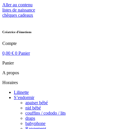
Aller au contenu
listes de naissance
chèques cadeaux
Créatrice d'émotions
Compte
0,00
€
0
Panier
Panier
A propos
Horaires
Lilinette
S’endormir
apaiser bébé
nid bébé
couffins / cododo / lits
draps
babyphone
Rangement