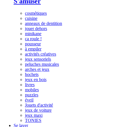
S'amuser
cosmétiques
cuisine
anneaux de dentition
jouer dehors
minikane
ça roule !
pousseur
à empiler
activités créatives
jeux sensoriels
peluches musicales
arches et jeux
hochets
jeux en bois
livres
mobiles
puzzles
éveil
Jouets d'activité
jeux de voiture
jeux maxi
TONIES
Se laver