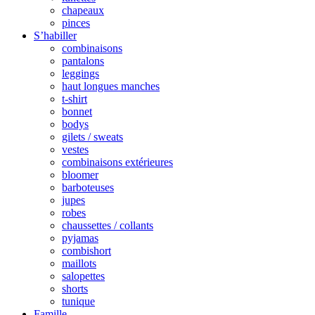
chapeaux
pinces
S’habiller
combinaisons
pantalons
leggings
haut longues manches
t-shirt
bonnet
bodys
gilets / sweats
vestes
combinaisons extérieures
bloomer
barboteuses
jupes
robes
chaussettes / collants
pyjamas
combishort
maillots
salopettes
shorts
tunique
Famille