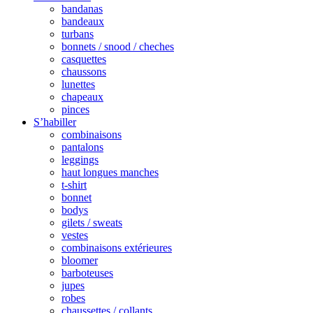
bandanas
bandeaux
turbans
bonnets / snood / cheches
casquettes
chaussons
lunettes
chapeaux
pinces
S’habiller
combinaisons
pantalons
leggings
haut longues manches
t-shirt
bonnet
bodys
gilets / sweats
vestes
combinaisons extérieures
bloomer
barboteuses
jupes
robes
chaussettes / collants