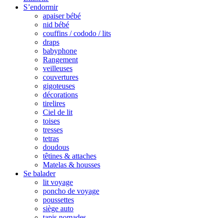
S’endormir
apaiser bébé
nid bébé
couffins / cododo / lits
draps
babyphone
Rangement
veilleuses
couvertures
gigoteuses
décorations
tirelires
Ciel de lit
toises
tresses
tetras
doudous
têtines & attaches
Matelas & housses
Se balader
lit voyage
poncho de voyage
poussettes
siège auto
tapis nomades