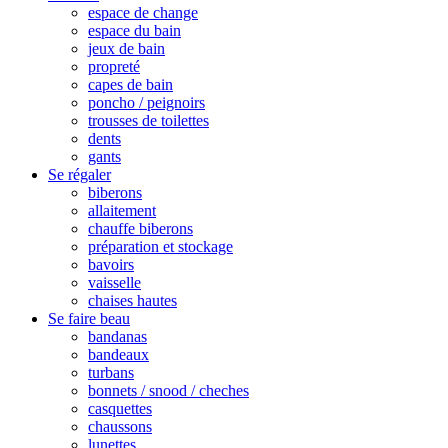
espace de change
espace du bain
jeux de bain
propreté
capes de bain
poncho / peignoirs
trousses de toilettes
dents
gants
Se régaler
biberons
allaitement
chauffe biberons
préparation et stockage
bavoirs
vaisselle
chaises hautes
Se faire beau
bandanas
bandeaux
turbans
bonnets / snood / cheches
casquettes
chaussons
lunettes