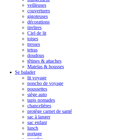
veilleuses
couvertures
gigoteuses
décorations
tirelires
Ciel de lit
toises
tresses
tetras
doudous
têtines & attaches
Matelas & housses
Se balader
lit voyage
poncho de voyage
poussettes
siège auto
tapis nomades
chancelières
protège carnet de santé
sac à langer
sac enfant
lunch
portage