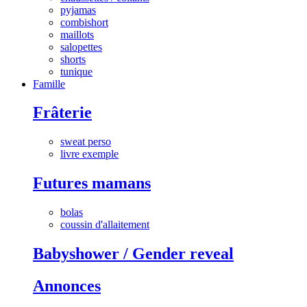
pyjamas
combishort
maillots
salopettes
shorts
tunique
Famille
Frâterie
sweat perso
livre exemple
Futures mamans
bolas
coussin d'allaitement
Babyshower / Gender reveal
Annonces