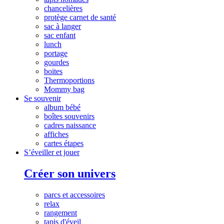
chancelières
protège carnet de santé
sac à langer
sac enfant
lunch
portage
gourdes
boites
Thermoportions
Mommy bag
Se souvenir
album bébé
boîtes souvenirs
cadres naissance
affiches
cartes étapes
S’éveiller et jouer
Créer son univers
parcs et accessoires
relax
rangement
tapis d'éveil