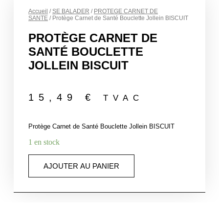
Accueil
/
SE BALADER
/
PROTEGE CARNET DE
SANTE
/ Protège Carnet de Santé Bouclette Jollein BISCUIT
PROTÈGE CARNET DE
SANTÉ BOUCLETTE
JOLLEIN BISCUIT
15,49
€
TVAC
Protège Carnet de Santé Bouclette Jollein BISCUIT
1 en stock
quantité
AJOUTER AU PANIER
de
Protège
Carnet
de
Santé
Bouclette