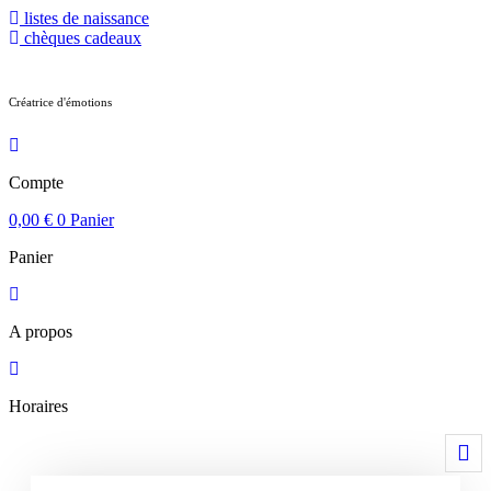
Aller
listes de naissance
au
chèques cadeaux
contenu
Créatrice d'émotions
Compte
0,00
€
0
Panier
Panier
A propos
Horaires