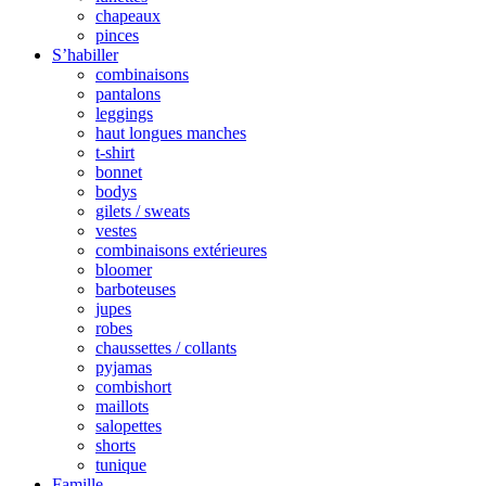
chapeaux
pinces
S’habiller
combinaisons
pantalons
leggings
haut longues manches
t-shirt
bonnet
bodys
gilets / sweats
vestes
combinaisons extérieures
bloomer
barboteuses
jupes
robes
chaussettes / collants
pyjamas
combishort
maillots
salopettes
shorts
tunique
Famille