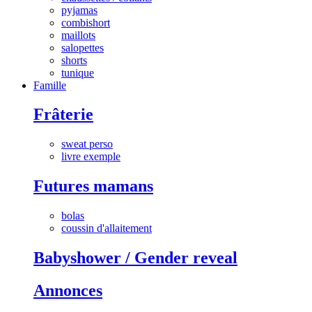
pyjamas
combishort
maillots
salopettes
shorts
tunique
Famille
Frâterie
sweat perso
livre exemple
Futures mamans
bolas
coussin d'allaitement
Babyshower / Gender reveal
Annonces