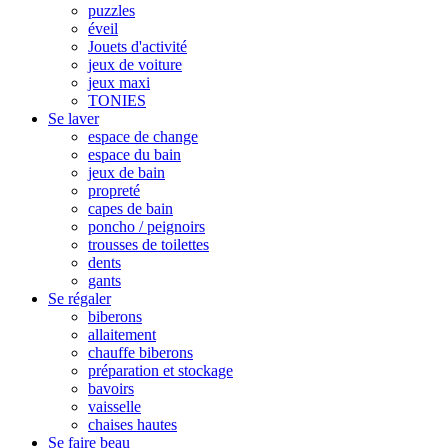
puzzles
éveil
Jouets d'activité
jeux de voiture
jeux maxi
TONIES
Se laver
espace de change
espace du bain
jeux de bain
propreté
capes de bain
poncho / peignoirs
trousses de toilettes
dents
gants
Se régaler
biberons
allaitement
chauffe biberons
préparation et stockage
bavoirs
vaisselle
chaises hautes
Se faire beau