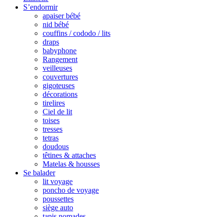
S’endormir
apaiser bébé
nid bébé
couffins / cododo / lits
draps
babyphone
Rangement
veilleuses
couvertures
gigoteuses
décorations
tirelires
Ciel de lit
toises
tresses
tetras
doudous
têtines & attaches
Matelas & housses
Se balader
lit voyage
poncho de voyage
poussettes
siège auto
tapis nomades