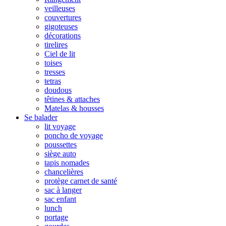
veilleuses
couvertures
gigoteuses
décorations
tirelires
Ciel de lit
toises
tresses
tetras
doudous
têtines & attaches
Matelas & housses
Se balader
lit voyage
poncho de voyage
poussettes
siège auto
tapis nomades
chancelières
protège carnet de santé
sac à langer
sac enfant
lunch
portage