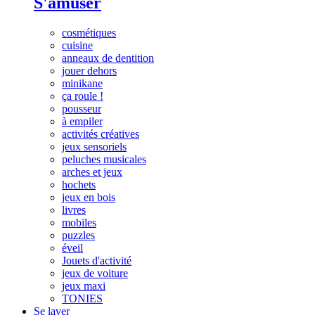
S'amuser
cosmétiques
cuisine
anneaux de dentition
jouer dehors
minikane
ça roule !
pousseur
à empiler
activités créatives
jeux sensoriels
peluches musicales
arches et jeux
hochets
jeux en bois
livres
mobiles
puzzles
éveil
Jouets d'activité
jeux de voiture
jeux maxi
TONIES
Se laver