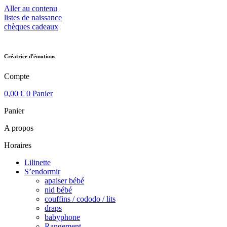
Aller au contenu
listes de naissance
chèques cadeaux
Créatrice d'émotions
Compte
0,00
€
0
Panier
Panier
A propos
Horaires
Lilinette
S’endormir
apaiser bébé
nid bébé
couffins / cododo / lits
draps
babyphone
Rangement