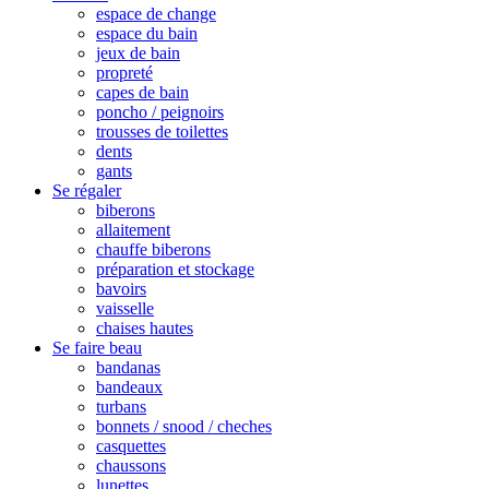
espace de change
espace du bain
jeux de bain
propreté
capes de bain
poncho / peignoirs
trousses de toilettes
dents
gants
Se régaler
biberons
allaitement
chauffe biberons
préparation et stockage
bavoirs
vaisselle
chaises hautes
Se faire beau
bandanas
bandeaux
turbans
bonnets / snood / cheches
casquettes
chaussons
lunettes