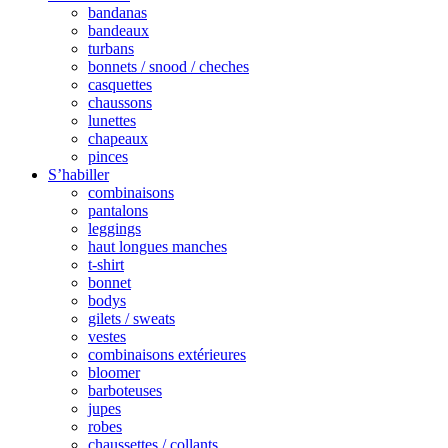
bandanas
bandeaux
turbans
bonnets / snood / cheches
casquettes
chaussons
lunettes
chapeaux
pinces
S’habiller
combinaisons
pantalons
leggings
haut longues manches
t-shirt
bonnet
bodys
gilets / sweats
vestes
combinaisons extérieures
bloomer
barboteuses
jupes
robes
chaussettes / collants