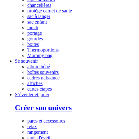
chancelières
protège carnet de santé
sac à langer
sac enfant
lunch
portage
gourdes
boites
Thermoportions
Mommy bag
Se souvenir
album bébé
boîtes souvenirs
cadres naissance
affiches
cartes étapes
S’éveiller et jouer
Créer son univers
parcs et accessoires
relax
rangement
tapis d'éveil