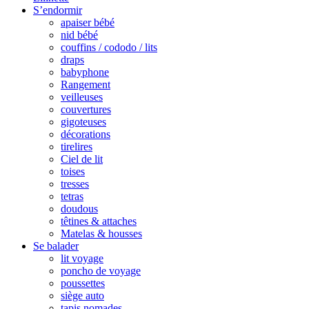
S’endormir
apaiser bébé
nid bébé
couffins / cododo / lits
draps
babyphone
Rangement
veilleuses
couvertures
gigoteuses
décorations
tirelires
Ciel de lit
toises
tresses
tetras
doudous
têtines & attaches
Matelas & housses
Se balader
lit voyage
poncho de voyage
poussettes
siège auto
tapis nomades