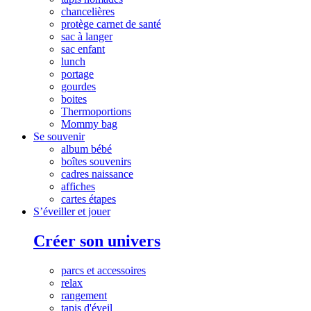
chancelières
protège carnet de santé
sac à langer
sac enfant
lunch
portage
gourdes
boites
Thermoportions
Mommy bag
Se souvenir
album bébé
boîtes souvenirs
cadres naissance
affiches
cartes étapes
S’éveiller et jouer
Créer son univers
parcs et accessoires
relax
rangement
tapis d'éveil