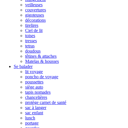
veilleuses
couvertures
gigoteuses
décorations
tirelires
Ciel de lit
toises
tresses
tetras
doudous
têtines & attaches
Matelas & housses
Se balader
lit voyage
poncho de voyage
poussettes
siège auto
tapis nomades
chancelières
protège carnet de santé
sac à langer
sac enfant
lunch
portage