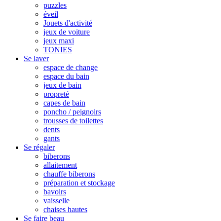
puzzles
éveil
Jouets d'activité
jeux de voiture
jeux maxi
TONIES
Se laver
espace de change
espace du bain
jeux de bain
propreté
capes de bain
poncho / peignoirs
trousses de toilettes
dents
gants
Se régaler
biberons
allaitement
chauffe biberons
préparation et stockage
bavoirs
vaisselle
chaises hautes
Se faire beau