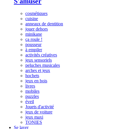
S'amuser
cosmétiques
cuisine
anneaux de dentition
jouer dehors
minikane
ça roule !
pousseur
à empiler
activités créatives
jeux sensoriels
peluches musicales
arches et jeux
hochets
jeux en bois
livres
mobiles
puzzles
éveil
Jouets d'activité
jeux de voiture
jeux maxi
TONIES
Se laver