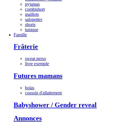
pyjamas
combishort
maillots
salopettes
shorts
tunique
Famille
Frâterie
sweat perso
livre exemple
Futures mamans
bolas
coussin d'allaitement
Babyshower / Gender reveal
Annonces