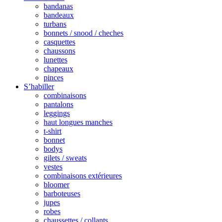
bandanas
bandeaux
turbans
bonnets / snood / cheches
casquettes
chaussons
lunettes
chapeaux
pinces
S’habiller
combinaisons
pantalons
leggings
haut longues manches
t-shirt
bonnet
bodys
gilets / sweats
vestes
combinaisons extérieures
bloomer
barboteuses
jupes
robes
chaussettes / collants