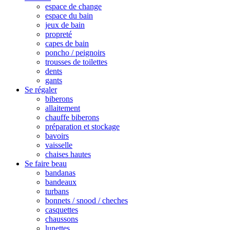
espace de change
espace du bain
jeux de bain
propreté
capes de bain
poncho / peignoirs
trousses de toilettes
dents
gants
Se régaler
biberons
allaitement
chauffe biberons
préparation et stockage
bavoirs
vaisselle
chaises hautes
Se faire beau
bandanas
bandeaux
turbans
bonnets / snood / cheches
casquettes
chaussons
lunettes