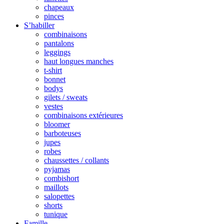
chapeaux
pinces
S’habiller
combinaisons
pantalons
leggings
haut longues manches
t-shirt
bonnet
bodys
gilets / sweats
vestes
combinaisons extérieures
bloomer
barboteuses
jupes
robes
chaussettes / collants
pyjamas
combishort
maillots
salopettes
shorts
tunique
Famille