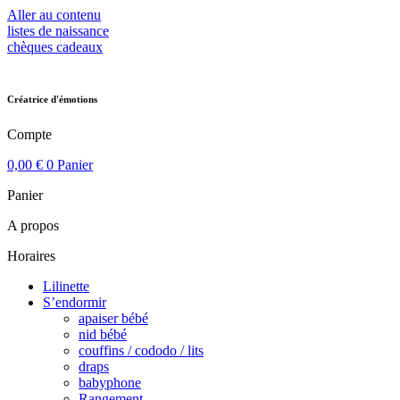
Aller au contenu
listes de naissance
chèques cadeaux
Créatrice d'émotions
Compte
0,00
€
0
Panier
Panier
A propos
Horaires
Lilinette
S’endormir
apaiser bébé
nid bébé
couffins / cododo / lits
draps
babyphone
Rangement