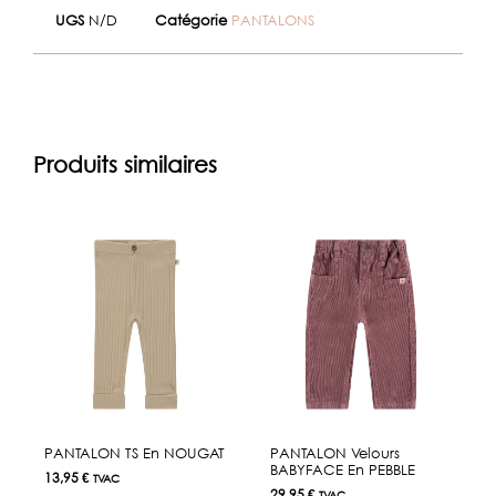
UGS
N/D
Catégorie
PANTALONS
Produits similaires
PANTALON TS En NOUGAT
PANTALON Velours
BABYFACE En PEBBLE
13,95
€
TVAC
29,95
€
TVAC