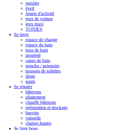
puzzles
éveil
Jouets d'activité
jeux de voiture
jeux maxi
TONIES
Se laver
espace de change
espace du bain
jeux de bain
propreté
capes de bain
poncho / peignoirs
trousses de toilettes
dents
gants
Se régaler
biberons
allaitement
chauffe biberons
préparation et stockage
bavoirs
vaisselle
chaises hautes
Se faire beau