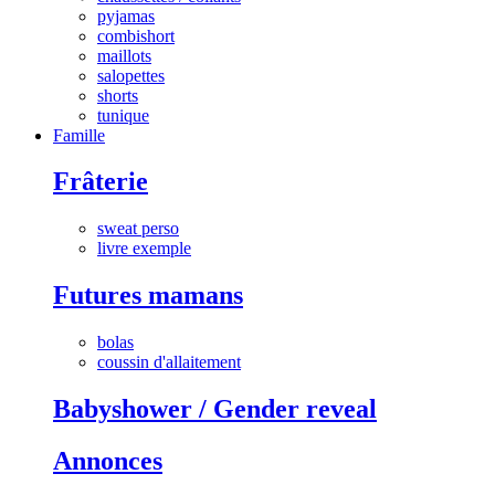
pyjamas
combishort
maillots
salopettes
shorts
tunique
Famille
Frâterie
sweat perso
livre exemple
Futures mamans
bolas
coussin d'allaitement
Babyshower / Gender reveal
Annonces