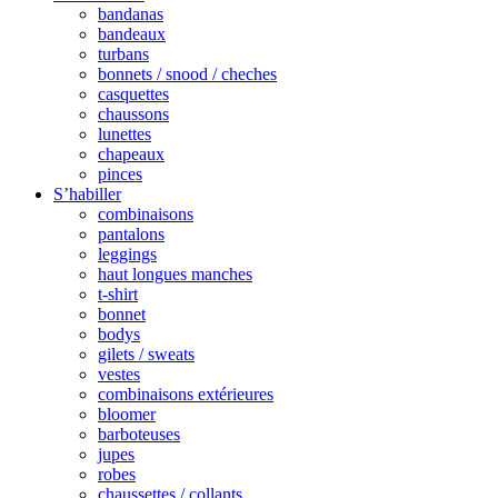
bandanas
bandeaux
turbans
bonnets / snood / cheches
casquettes
chaussons
lunettes
chapeaux
pinces
S’habiller
combinaisons
pantalons
leggings
haut longues manches
t-shirt
bonnet
bodys
gilets / sweats
vestes
combinaisons extérieures
bloomer
barboteuses
jupes
robes
chaussettes / collants