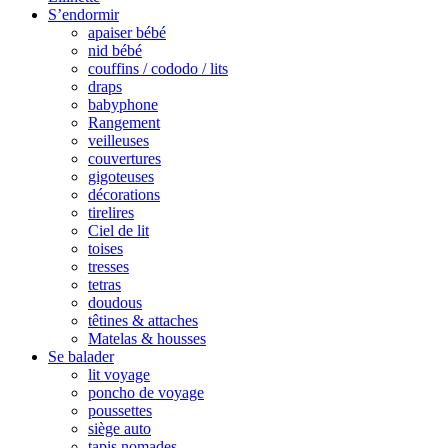
S’endormir
apaiser bébé
nid bébé
couffins / cododo / lits
draps
babyphone
Rangement
veilleuses
couvertures
gigoteuses
décorations
tirelires
Ciel de lit
toises
tresses
tetras
doudous
têtines & attaches
Matelas & housses
Se balader
lit voyage
poncho de voyage
poussettes
siège auto
tapis nomades