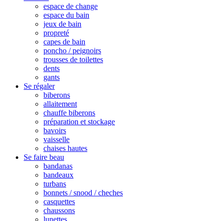
espace de change
espace du bain
jeux de bain
propreté
capes de bain
poncho / peignoirs
trousses de toilettes
dents
gants
Se régaler
biberons
allaitement
chauffe biberons
préparation et stockage
bavoirs
vaisselle
chaises hautes
Se faire beau
bandanas
bandeaux
turbans
bonnets / snood / cheches
casquettes
chaussons
lunettes