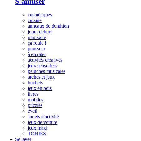
S'amuser
cosmétiques
cuisine
anneaux de dentition
jouer dehors
minikane
ça roule !
pousseur
à empiler
activités créatives
jeux sensoriels
peluches musicales
arches et jeux
hochets
jeux en bois
livres
mobiles
puzzles
éveil
Jouets d'activité
jeux de voiture
jeux maxi
TONIES
Se laver