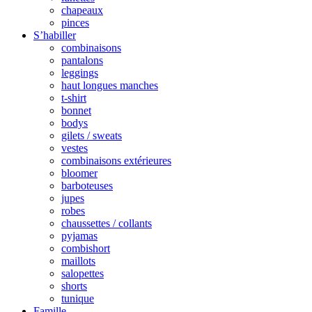
chapeaux
pinces
S’habiller
combinaisons
pantalons
leggings
haut longues manches
t-shirt
bonnet
bodys
gilets / sweats
vestes
combinaisons extérieures
bloomer
barboteuses
jupes
robes
chaussettes / collants
pyjamas
combishort
maillots
salopettes
shorts
tunique
Famille