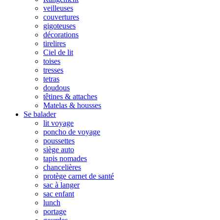
veilleuses
couvertures
gigoteuses
décorations
tirelires
Ciel de lit
toises
tresses
tetras
doudous
têtines & attaches
Matelas & housses
Se balader
lit voyage
poncho de voyage
poussettes
siège auto
tapis nomades
chancelières
protège carnet de santé
sac à langer
sac enfant
lunch
portage