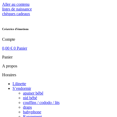
Aller au contenu
listes de naissance
chèques cadeaux
Créatrice d'émotions
Compte
0,00
€
0
Panier
Panier
A propos
Horaires
Lilinette
S’endormir
apaiser bébé
nid bébé
couffins / cododo / lits
draps
babyphone
Rangement