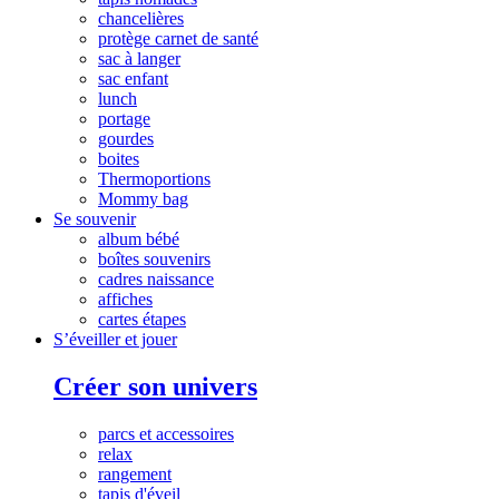
chancelières
protège carnet de santé
sac à langer
sac enfant
lunch
portage
gourdes
boites
Thermoportions
Mommy bag
Se souvenir
album bébé
boîtes souvenirs
cadres naissance
affiches
cartes étapes
S’éveiller et jouer
Créer son univers
parcs et accessoires
relax
rangement
tapis d'éveil