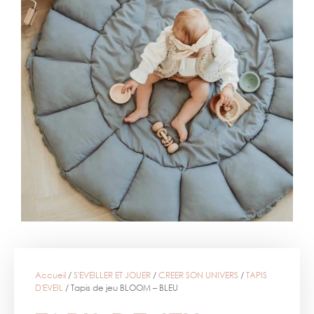
Accueil
/
S'EVEILLER ET JOUER
/
CREER SON UNIVERS
/
TAPIS
D'EVEIL
/ Tapis de jeu BLOOM – BLEU