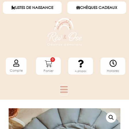
LISTES DE NAISSANCE
CHÈQUES CADEAUX
Créatrice d'émotions
0
Compte
Horaires
Panier
A propos