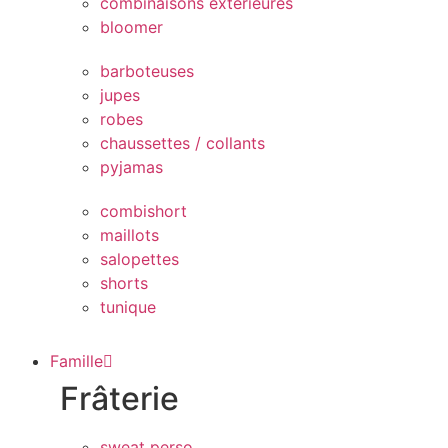
combinaisons extérieures
bloomer
barboteuses
jupes
robes
chaussettes / collants
pyjamas
combishort
maillots
salopettes
shorts
tunique
Famille
Frâterie
sweat perso