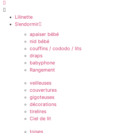
Lilinette
S’endormir
apaiser bébé
nid bébé
couffins / cododo / lits
draps
babyphone
Rangement
veilleuses
couvertures
gigoteuses
décorations
tirelires
Ciel de lit
toises