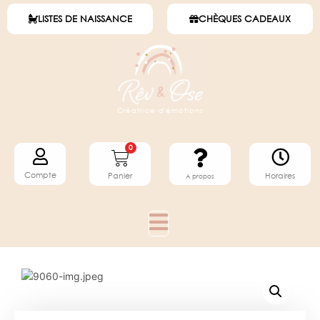
LISTES DE NAISSANCE
CHÈQUES CADEAUX
Créatrice d'émotions
0
Compte
Horaires
Panier
A propos