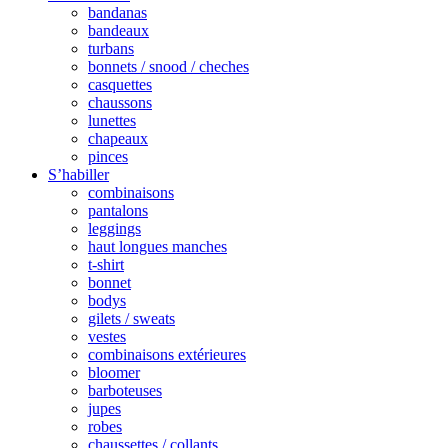
bandanas
bandeaux
turbans
bonnets / snood / cheches
casquettes
chaussons
lunettes
chapeaux
pinces
S’habiller
combinaisons
pantalons
leggings
haut longues manches
t-shirt
bonnet
bodys
gilets / sweats
vestes
combinaisons extérieures
bloomer
barboteuses
jupes
robes
chaussettes / collants