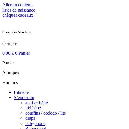
Aller au contenu
listes de naissance
chèques cadeaux
Créatrice d'émotions
Compte
0,00
€
0
Panier
Panier
A propos
Horaires
Lilinette
S’endormir
apaiser bébé
nid bébé
couffins / cododo / lits
draps
babyphone
Rangement