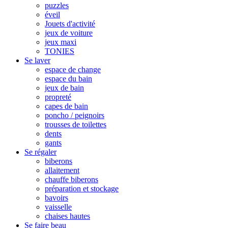
puzzles
éveil
Jouets d'activité
jeux de voiture
jeux maxi
TONIES
Se laver
espace de change
espace du bain
jeux de bain
propreté
capes de bain
poncho / peignoirs
trousses de toilettes
dents
gants
Se régaler
biberons
allaitement
chauffe biberons
préparation et stockage
bavoirs
vaisselle
chaises hautes
Se faire beau