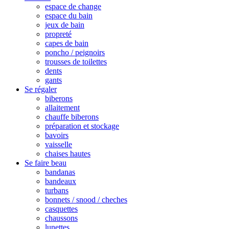
espace de change
espace du bain
jeux de bain
propreté
capes de bain
poncho / peignoirs
trousses de toilettes
dents
gants
Se régaler
biberons
allaitement
chauffe biberons
préparation et stockage
bavoirs
vaisselle
chaises hautes
Se faire beau
bandanas
bandeaux
turbans
bonnets / snood / cheches
casquettes
chaussons
lunettes