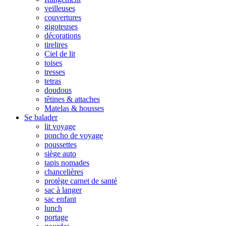
veilleuses
couvertures
gigoteuses
décorations
tirelires
Ciel de lit
toises
tresses
tetras
doudous
têtines & attaches
Matelas & housses
Se balader
lit voyage
poncho de voyage
poussettes
siège auto
tapis nomades
chancelières
protège carnet de santé
sac à langer
sac enfant
lunch
portage