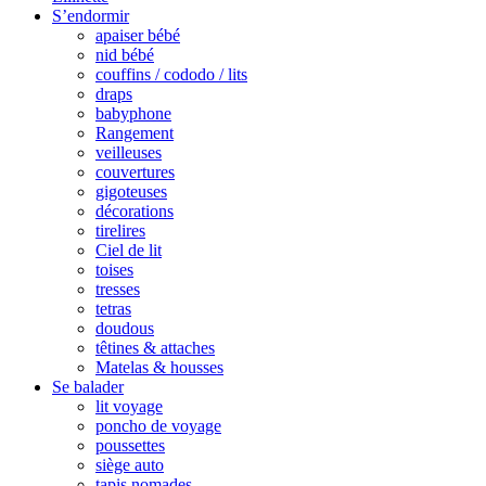
S’endormir
apaiser bébé
nid bébé
couffins / cododo / lits
draps
babyphone
Rangement
veilleuses
couvertures
gigoteuses
décorations
tirelires
Ciel de lit
toises
tresses
tetras
doudous
têtines & attaches
Matelas & housses
Se balader
lit voyage
poncho de voyage
poussettes
siège auto
tapis nomades