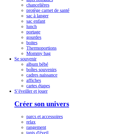
chancelières
protège carnet de santé
sac à langer
sac enfant
lunch
portage
gourdes
boites
Thermoportions
Mommy bag
Se souvenir
album bébé
boîtes souvenirs
cadres naissance
affiches
cartes étapes
S’éveiller et jouer
Créer son univers
parcs et accessoires
relax
rangement
tapis d'éveil