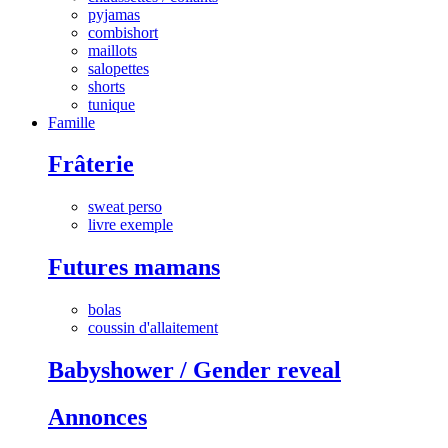
pyjamas
combishort
maillots
salopettes
shorts
tunique
Famille
Frâterie
sweat perso
livre exemple
Futures mamans
bolas
coussin d'allaitement
Babyshower / Gender reveal
Annonces