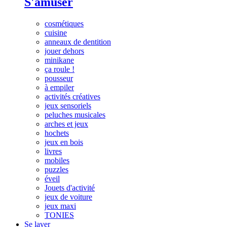
S'amuser
cosmétiques
cuisine
anneaux de dentition
jouer dehors
minikane
ça roule !
pousseur
à empiler
activités créatives
jeux sensoriels
peluches musicales
arches et jeux
hochets
jeux en bois
livres
mobiles
puzzles
éveil
Jouets d'activité
jeux de voiture
jeux maxi
TONIES
Se laver