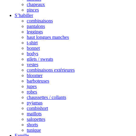
chapeaux
pinces
S’habiller
combinaisons
pantalons
leggings
haut longues manches
t-shirt
bonnet
bodys
gilets / sweats
vestes
combinaisons extérieures
bloomer
barboteuses
jupes
robes
chaussettes / collants
pyjamas
combishort
maillots
salopettes
shorts
tunique
Famille