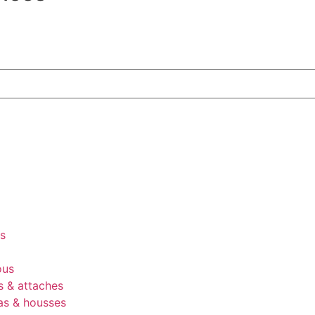
es
ous
s & attaches
as & housses