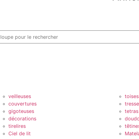
veilleuses
toises
couvertures
tress
gigoteuses
tetras
décorations
doud
tirelires
têtine
Ciel de lit
Matel