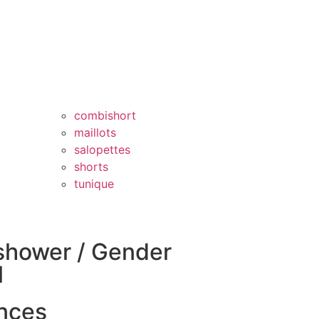
combishort
maillots
salopettes
shorts
tunique
shower / Gender
l
nces