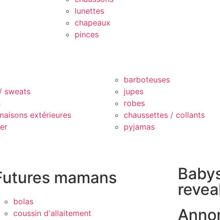
lunettes
chapeaux
pinces
barboteuses
 / sweats
jupes
s
robes
naisons extérieures
chaussettes / collants
er
pyjamas
Baby
Futures mamans
revea
bolas
Anno
coussin d'allaitement