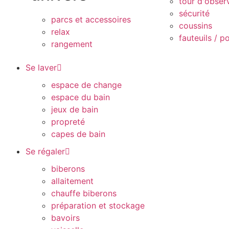
tour d'obser
sécurité
parcs et accessoires
coussins
relax
fauteuils / p
rangement
Se laver
espace de change
espace du bain
jeux de bain
propreté
capes de bain
Se régaler
biberons
allaitement
chauffe biberons
préparation et stockage
bavoirs