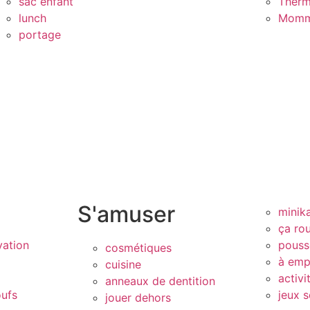
sac enfant
Therm
lunch
Momm
portage
S'amuser
minik
ça rou
vation
pouss
cosmétiques
à emp
cuisine
activi
anneaux de dentition
oufs
jeux s
jouer dehors