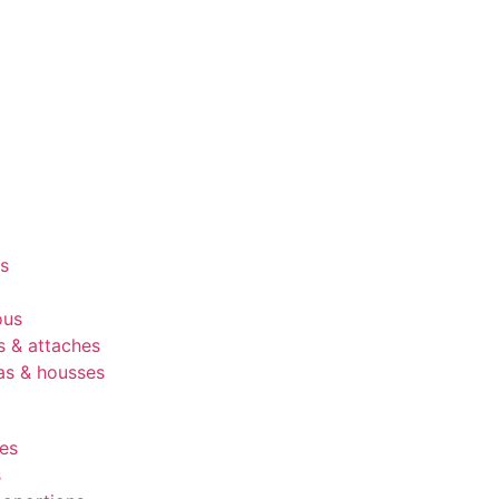
es
ous
s & attaches
as & housses
es
s