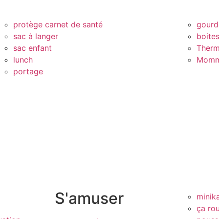
protège carnet de santé
gourd
sac à langer
boite
sac enfant
Therm
lunch
Momm
portage
S'amuser
minik
ça rou