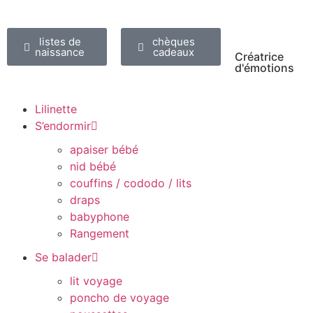
listes de
chèques
naissance
cadeaux
Créatrice
d'émotions
Lilinette
S’endormir
apaiser bébé
nid bébé
couffins / cododo / lits
draps
babyphone
Rangement
Se balader
lit voyage
poncho de voyage