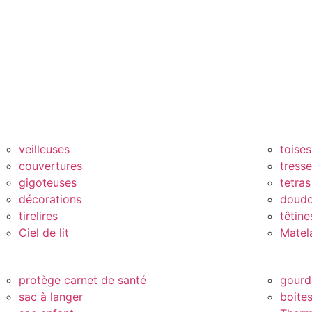
veilleuses
toises
couvertures
tress
gigoteuses
tetras
décorations
doud
tirelires
têtine
Ciel de lit
Matel
protège carnet de santé
gourd
sac à langer
boite