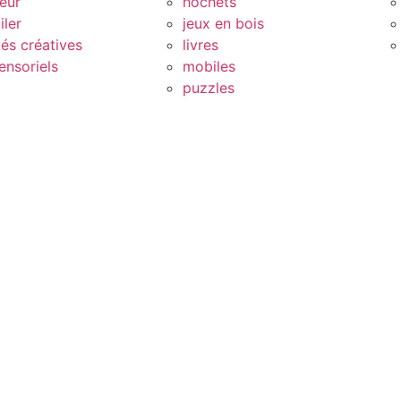
eur
hochets
iler
jeux en bois
tés créatives
livres
ensoriels
mobiles
puzzles