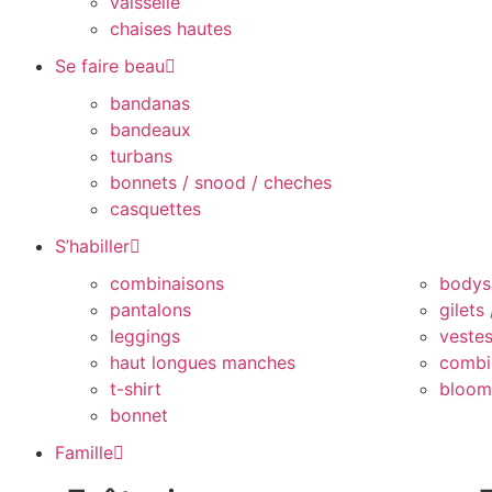
vaisselle
chaises hautes
Se faire beau
bandanas
bandeaux
turbans
bonnets / snood / cheches
casquettes
S’habiller
combinaisons
bodys
pantalons
gilets
leggings
veste
haut longues manches
combi
t-shirt
bloom
bonnet
Famille