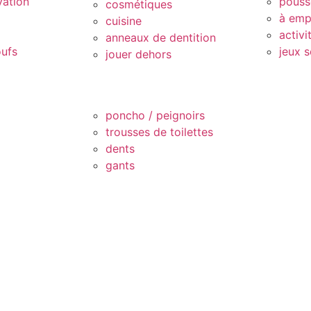
vation
pouss
cosmétiques
à emp
cuisine
activi
anneaux de dentition
oufs
jeux s
jouer dehors
poncho / peignoirs
trousses de toilettes
dents
gants