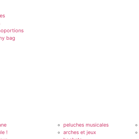
es
s
oportions
y bag
ane
peluches musicales
le !
arches et jeux