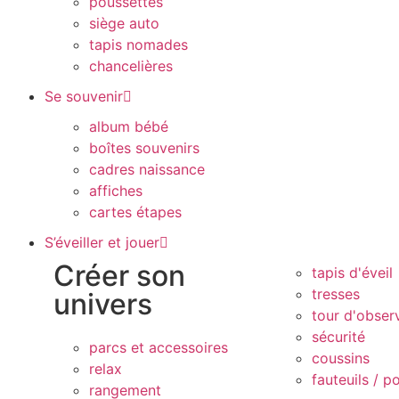
poussettes
siège auto
tapis nomades
chancelières
Se souvenir
album bébé
boîtes souvenirs
cadres naissance
affiches
cartes étapes
S’éveiller et jouer
Créer son
tapis d'éveil
tresses
univers
tour d'obser
sécurité
parcs et accessoires
coussins
relax
fauteuils / p
rangement