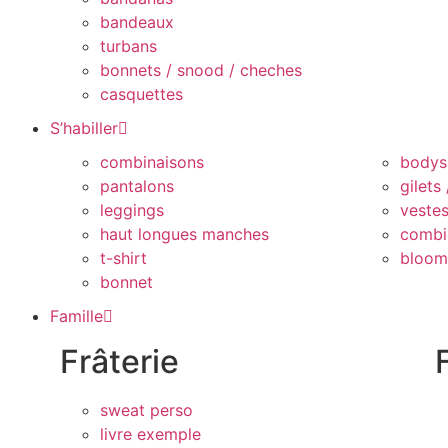
bandeaux
turbans
bonnets / snood / cheches
casquettes
S’habiller
combinaisons
bodys
pantalons
gilets
leggings
veste
haut longues manches
combi
t-shirt
bloom
bonnet
Famille
Frâterie
sweat perso
livre exemple