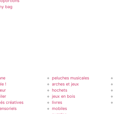
oportions
y bag
ane
peluches musicales
le !
arches et jeux
eur
hochets
iler
jeux en bois
tés créatives
livres
ensoriels
mobiles