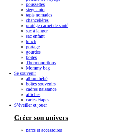
poussettes
siège auto
tapis nomades
chancelières
protège carnet de santé
sac à langer
sac enfant
lunch
portage
gourdes
boites
Thermoportions
Mommy bag
Se souvenir
album bébé
boîtes souvenirs
cadres naissance
affiches
cartes étapes
S’éveiller et jouer
Créer son univers
parcs et accessoires