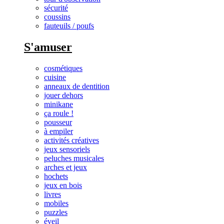
sécurité
coussins
fauteuils / poufs
S'amuser
cosmétiques
cuisine
anneaux de dentition
jouer dehors
minikane
ça roule !
pousseur
à empiler
activités créatives
jeux sensoriels
peluches musicales
arches et jeux
hochets
jeux en bois
livres
mobiles
puzzles
éveil