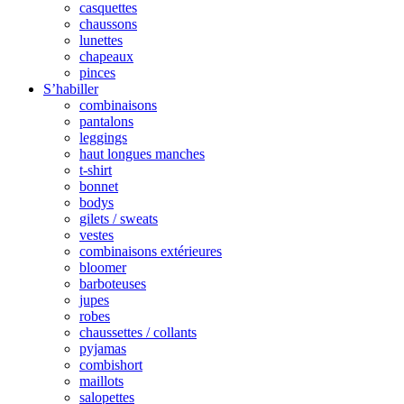
casquettes
chaussons
lunettes
chapeaux
pinces
S’habiller
combinaisons
pantalons
leggings
haut longues manches
t-shirt
bonnet
bodys
gilets / sweats
vestes
combinaisons extérieures
bloomer
barboteuses
jupes
robes
chaussettes / collants
pyjamas
combishort
maillots
salopettes