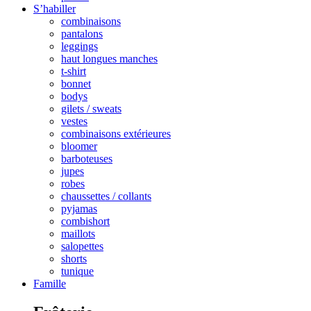
S’habiller
combinaisons
pantalons
leggings
haut longues manches
t-shirt
bonnet
bodys
gilets / sweats
vestes
combinaisons extérieures
bloomer
barboteuses
jupes
robes
chaussettes / collants
pyjamas
combishort
maillots
salopettes
shorts
tunique
Famille