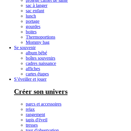
protège carnet de santé
sac à langer
sac enfant
lunch
portage
gourdes
boites
Thermoportions
Mommy bag
Se souvenir
album bébé
boîtes souvenirs
cadres naissance
affiches
cartes étapes
S’éveiller et jouer
Créer son univers
parcs et accessoires
relax
rangement
tapis d'éveil
tresses
tour d'observation