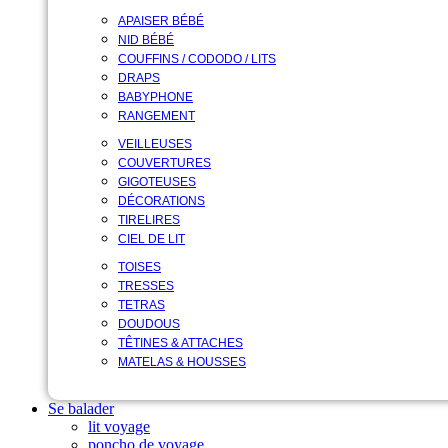
APAISER BÉBÉ
NID BÉBÉ
COUFFINS / CODODO / LITS
DRAPS
BABYPHONE
RANGEMENT
VEILLEUSES
COUVERTURES
GIGOTEUSES
DÉCORATIONS
TIRELIRES
CIEL DE LIT
TOISES
TRESSES
TETRAS
DOUDOUS
TÊTINES & ATTACHES
MATELAS & HOUSSES
Se balader
lit voyage
poncho de voyage