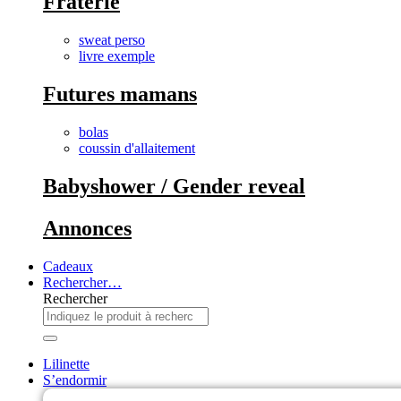
Frâterie
sweat perso
livre exemple
Futures mamans
bolas
coussin d'allaitement
Babyshower / Gender reveal
Annonces
Cadeaux
Rechercher…
Rechercher
Lilinette
S’endormir