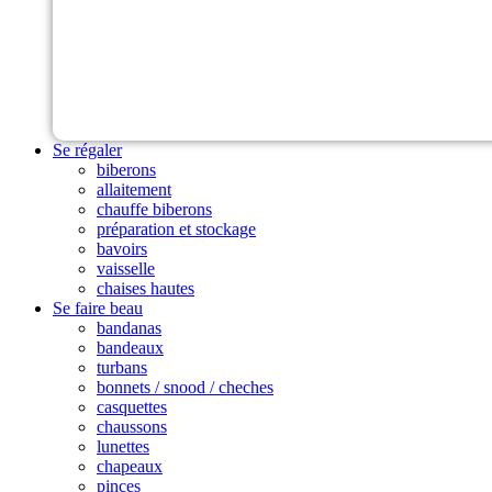
Se régaler
biberons
allaitement
chauffe biberons
préparation et stockage
bavoirs
vaisselle
chaises hautes
Se faire beau
bandanas
bandeaux
turbans
bonnets / snood / cheches
casquettes
chaussons
lunettes
chapeaux
pinces