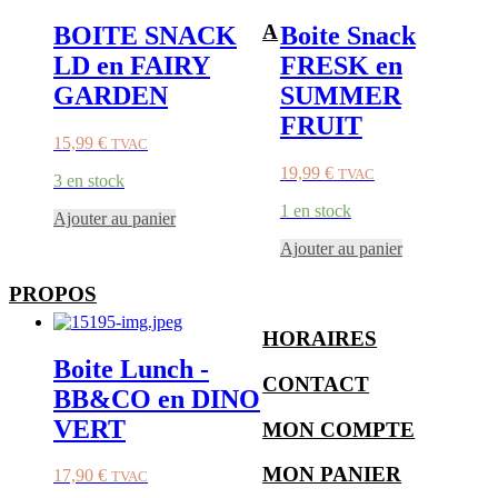
A
BOITE SNACK
Boite Snack
LD en FAIRY
FRESK en
GARDEN
SUMMER
FRUIT
15,99
€
TVAC
19,99
€
TVAC
3 en stock
1 en stock
Ajouter au panier
Ajouter au panier
PROPOS
HORAIRES
Boite Lunch -
CONTACT
BB&CO en DINO
VERT
MON COMPTE
MON PANIER
17,90
€
TVAC