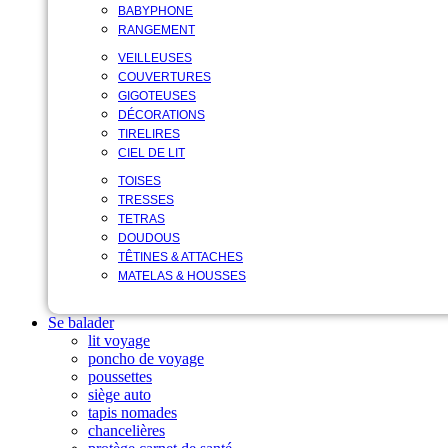
BABYPHONE
RANGEMENT
VEILLEUSES
COUVERTURES
GIGOTEUSES
DÉCORATIONS
TIRELIRES
CIEL DE LIT
TOISES
TRESSES
TETRAS
DOUDOUS
TÊTINES & ATTACHES
MATELAS & HOUSSES
Se balader
lit voyage
poncho de voyage
poussettes
siège auto
tapis nomades
chancelières