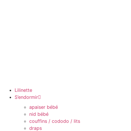
Lilinette
S’endormir
apaiser bébé
nid bébé
couffins / cododo / lits
draps