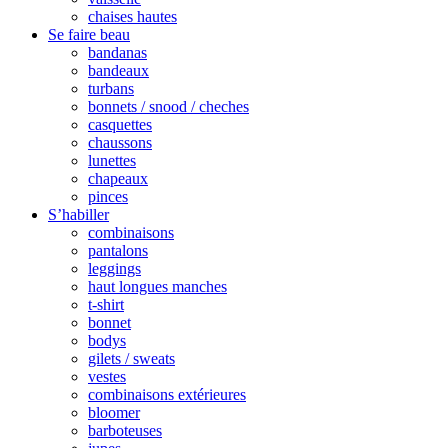
chaises hautes
Se faire beau
bandanas
bandeaux
turbans
bonnets / snood / cheches
casquettes
chaussons
lunettes
chapeaux
pinces
S’habiller
combinaisons
pantalons
leggings
haut longues manches
t-shirt
bonnet
bodys
gilets / sweats
vestes
combinaisons extérieures
bloomer
barboteuses