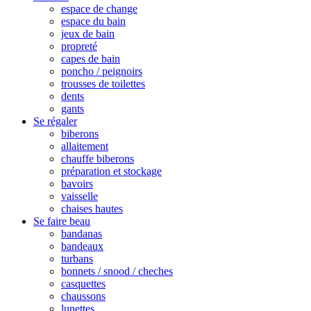
espace de change
espace du bain
jeux de bain
propreté
capes de bain
poncho / peignoirs
trousses de toilettes
dents
gants
Se régaler
biberons
allaitement
chauffe biberons
préparation et stockage
bavoirs
vaisselle
chaises hautes
Se faire beau
bandanas
bandeaux
turbans
bonnets / snood / cheches
casquettes
chaussons
lunettes