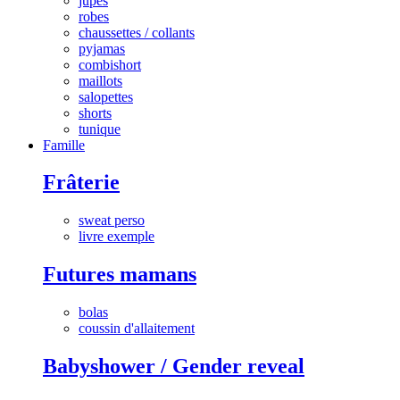
jupes
robes
chaussettes / collants
pyjamas
combishort
maillots
salopettes
shorts
tunique
Famille
Frâterie
sweat perso
livre exemple
Futures mamans
bolas
coussin d'allaitement
Babyshower / Gender reveal