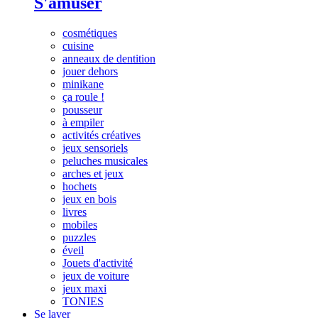
S'amuser
cosmétiques
cuisine
anneaux de dentition
jouer dehors
minikane
ça roule !
pousseur
à empiler
activités créatives
jeux sensoriels
peluches musicales
arches et jeux
hochets
jeux en bois
livres
mobiles
puzzles
éveil
Jouets d'activité
jeux de voiture
jeux maxi
TONIES
Se laver