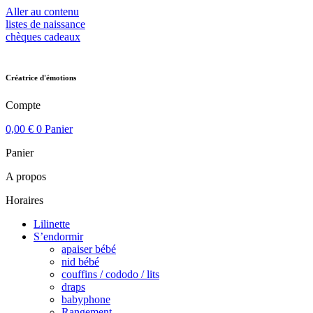
Aller au contenu
listes de naissance
chèques cadeaux
Créatrice d'émotions
Compte
0,00
€
0
Panier
Panier
A propos
Horaires
Lilinette
S’endormir
apaiser bébé
nid bébé
couffins / cododo / lits
draps
babyphone
Rangement