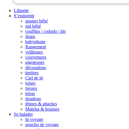
Lilinette
S’endormir
apaiser bébé
nid bébé
couffins / cododo / lits
draps
babyphone
Rangement
veilleuses
couvertures
gigoteuses
décorations
tirelires
Ciel de lit
toises
tresses
tetras
doudous
têtines & attaches
Matelas & housses
Se balader
lit voyage
poncho de voyage