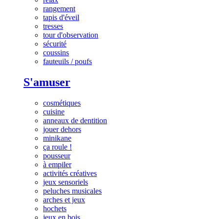
rangement
tapis d'éveil
tresses
tour d'observation
sécurité
coussins
fauteuils / poufs
S'amuser
cosmétiques
cuisine
anneaux de dentition
jouer dehors
minikane
ça roule !
pousseur
à empiler
activités créatives
jeux sensoriels
peluches musicales
arches et jeux
hochets
jeux en bois