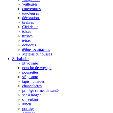
veilleuses
couvertures
gigoteuses
décorations
tirelires
Ciel de lit
toises
tresses
tetras
doudous
têtines & attaches
Matelas & housses
Se balader
lit voyage
poncho de voyage
poussettes
siège auto
tapis nomades
chancelières
protège carnet de santé
sac à langer
sac enfant
lunch
portage