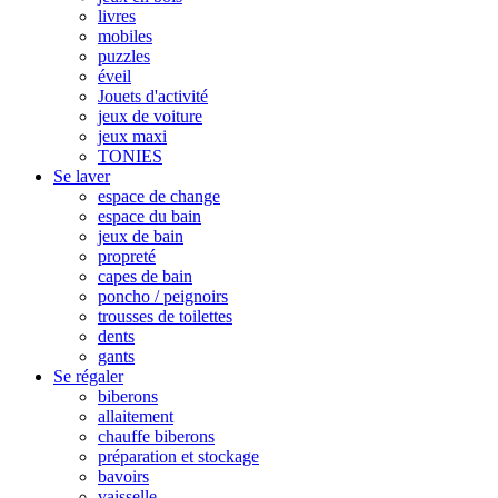
livres
mobiles
puzzles
éveil
Jouets d'activité
jeux de voiture
jeux maxi
TONIES
Se laver
espace de change
espace du bain
jeux de bain
propreté
capes de bain
poncho / peignoirs
trousses de toilettes
dents
gants
Se régaler
biberons
allaitement
chauffe biberons
préparation et stockage
bavoirs
vaisselle