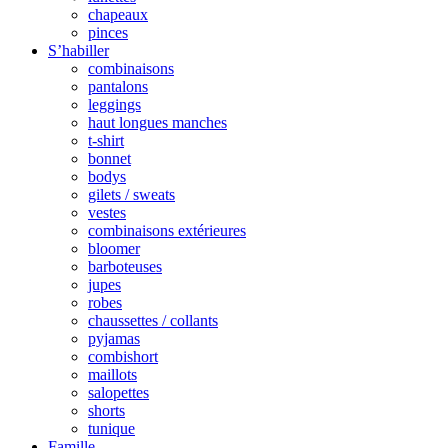
chapeaux
pinces
S’habiller
combinaisons
pantalons
leggings
haut longues manches
t-shirt
bonnet
bodys
gilets / sweats
vestes
combinaisons extérieures
bloomer
barboteuses
jupes
robes
chaussettes / collants
pyjamas
combishort
maillots
salopettes
shorts
tunique
Famille