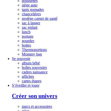
poussettes
siège auto
tapis nomades
chancelières
protège carnet de santé
sac à langer
sac enfant
lunch
portage
gourdes
boites
Thermoportions
Mommy bag
Se souvenir
album bébé
boîtes souvenirs
cadres naissance
affiches
cartes étapes
S’éveiller et jouer
Créer son univers
parcs et accessoires
relax