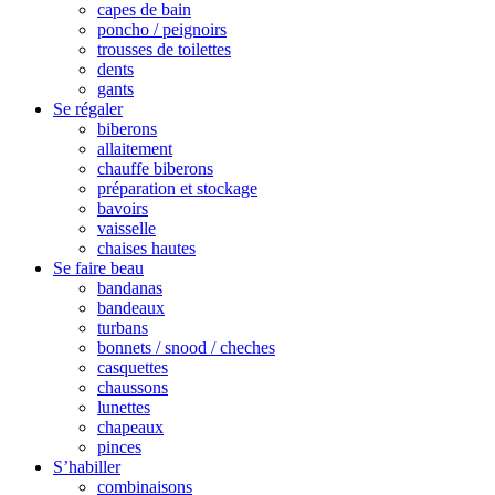
capes de bain
poncho / peignoirs
trousses de toilettes
dents
gants
Se régaler
biberons
allaitement
chauffe biberons
préparation et stockage
bavoirs
vaisselle
chaises hautes
Se faire beau
bandanas
bandeaux
turbans
bonnets / snood / cheches
casquettes
chaussons
lunettes
chapeaux
pinces
S’habiller
combinaisons