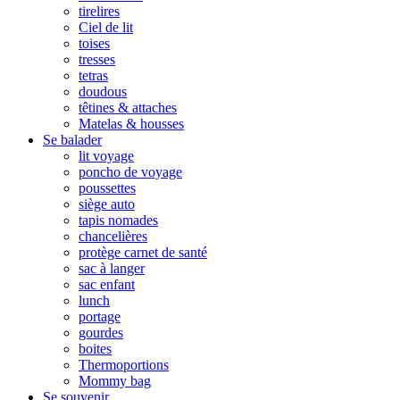
tirelires
Ciel de lit
toises
tresses
tetras
doudous
têtines & attaches
Matelas & housses
Se balader
lit voyage
poncho de voyage
poussettes
siège auto
tapis nomades
chancelières
protège carnet de santé
sac à langer
sac enfant
lunch
portage
gourdes
boites
Thermoportions
Mommy bag
Se souvenir