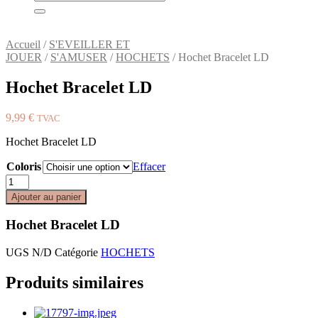
Accueil
/
S'EVEILLER ET
JOUER
/
S'AMUSER
/
HOCHETS
/ Hochet Bracelet LD
Hochet Bracelet LD
9,99
€
TVAC
Hochet Bracelet LD
Coloris
Effacer
quantité
de
Ajouter au panier
Hochet
Bracelet
Hochet Bracelet LD
LD
UGS
N/D
Catégorie
HOCHETS
Produits similaires