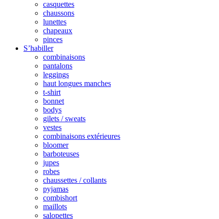
casquettes
chaussons
lunettes
chapeaux
pinces
S’habiller
combinaisons
pantalons
leggings
haut longues manches
t-shirt
bonnet
bodys
gilets / sweats
vestes
combinaisons extérieures
bloomer
barboteuses
jupes
robes
chaussettes / collants
pyjamas
combishort
maillots
salopettes