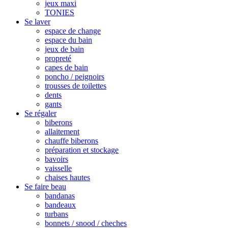
jeux maxi
TONIES
Se laver
espace de change
espace du bain
jeux de bain
propreté
capes de bain
poncho / peignoirs
trousses de toilettes
dents
gants
Se régaler
biberons
allaitement
chauffe biberons
préparation et stockage
bavoirs
vaisselle
chaises hautes
Se faire beau
bandanas
bandeaux
turbans
bonnets / snood / cheches