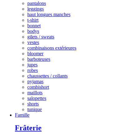
pantalons
leggings
haut longues manches
t-shirt
bonnet
bodys
gilets / sweats
vestes
combinaisons extérieures
bloomer
barboteuses
jupes
robes
chaussettes / collants
pyjamas
combishort
maillots
salopettes
shorts
tunique
Famille
Frâterie