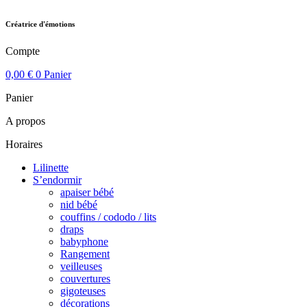
Créatrice d'émotions
Compte
0,00
€
0
Panier
Panier
A propos
Horaires
Lilinette
S’endormir
apaiser bébé
nid bébé
couffins / cododo / lits
draps
babyphone
Rangement
veilleuses
couvertures
gigoteuses
décorations