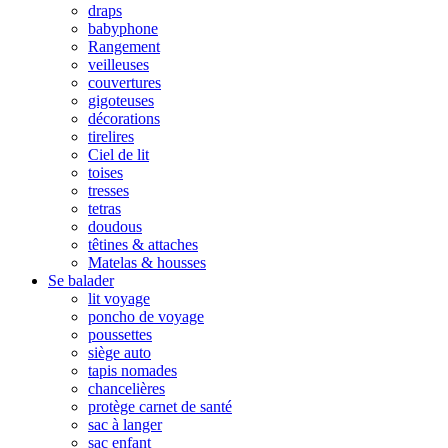
draps
babyphone
Rangement
veilleuses
couvertures
gigoteuses
décorations
tirelires
Ciel de lit
toises
tresses
tetras
doudous
têtines & attaches
Matelas & housses
Se balader
lit voyage
poncho de voyage
poussettes
siège auto
tapis nomades
chancelières
protège carnet de santé
sac à langer
sac enfant